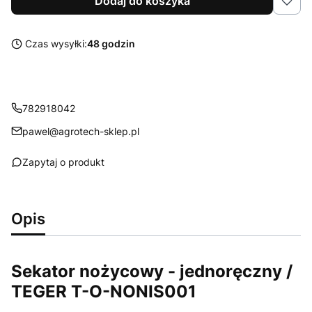
Dodaj do koszyka
Czas wysyłki:
48 godzin
782918042
pawel@agrotech-sklep.pl
Zapytaj o produkt
Opis
Sekator nożycowy - jednoręczny /
TEGER T-O-NONIS001