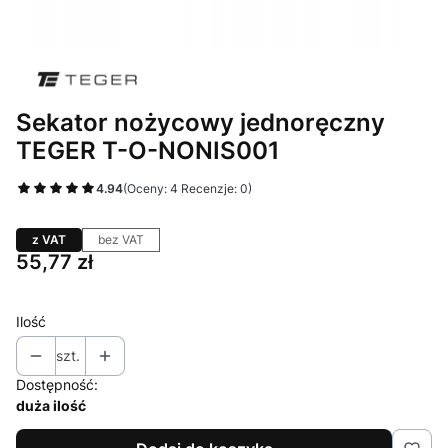
Sekator nożycowy jednoręczny
TEGER T-O-NONIS001
4.94
(Oceny: 4 Recenzje: 0)
z VAT
bez VAT
Cena
55,77 zł
Ilość
szt.
Dostępność:
duża ilość