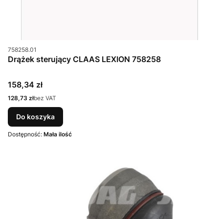
Kod produktu
758258.01
Drążek sterujący CLAAS LEXION 758258
Cena
158,34 zł
Cena
128,73 zł
bez VAT
Do koszyka
Dostępność:
Mała ilość