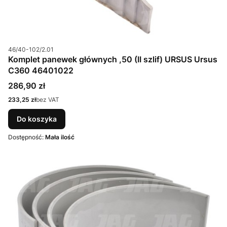
Kod produktu
46/40-102/2.01
Komplet panewek głównych ,50 (II szlif) URSUS Ursus
C360 46401022
Cena
286,90 zł
Cena
233,25 zł
bez VAT
Do koszyka
Dostępność:
Mała ilość