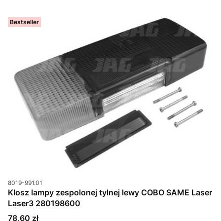
Bestseller
Kod produktu
8019-991.01
Klosz lampy zespolonej tylnej lewy COBO SAME Laser
Laser3 280198600
Cena
78,60 zł