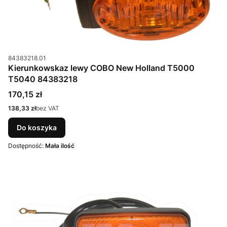
Kod produktu
84383218.01
Kierunkowskaz lewy COBO New Holland T5000
T5040 84383218
Cena
170,15 zł
Cena
138,33 zł
bez VAT
Do koszyka
Dostępność:
Mała ilość