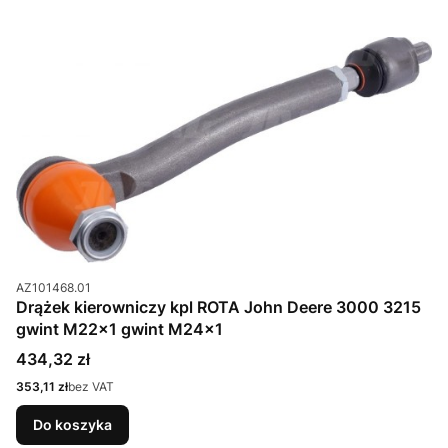
Kod produktu
AZ101468.01
Drążek kierowniczy kpl ROTA John Deere 3000 3215
gwint M22x1 gwint M24x1
Cena
434,32 zł
Cena
353,11 zł
bez VAT
Do koszyka