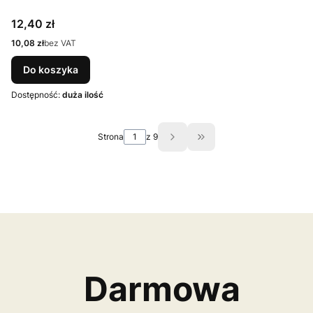
Cena
12,40 zł
Cena
10,08 zł
bez VAT
Do koszyka
Dostępność:
duża ilość
Strona
z 9
Przejdź do ostatniej st
Darmowa