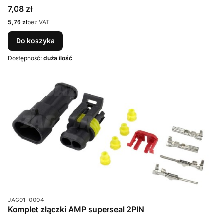
Cena
7,08 zł
Cena
5,76 zł
bez VAT
Do koszyka
Dostępność:
duża ilość
Kod produktu
JAG91-0004
Komplet złączki AMP superseal 2PIN