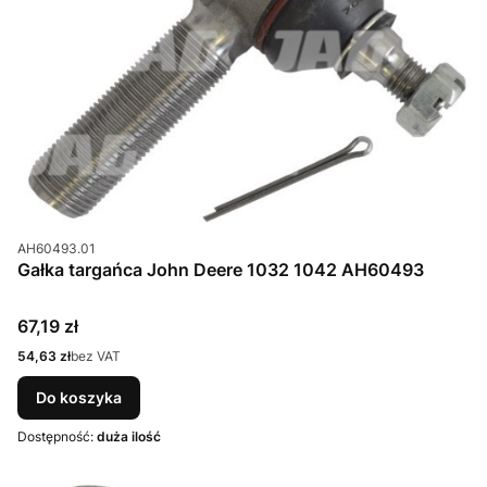
Kod produktu
AH60493.01
Gałka targańca John Deere 1032 1042 AH60493
Cena
67,19 zł
Cena
54,63 zł
bez VAT
Do koszyka
Dostępność:
duża ilość