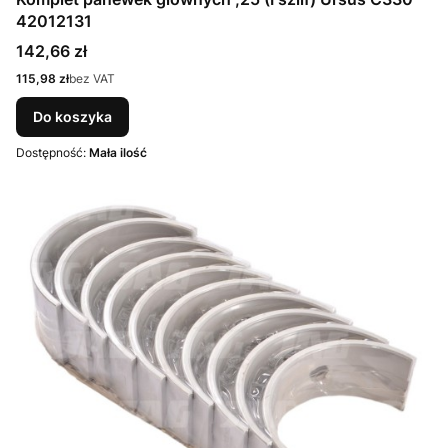
42012131
Cena
142,66 zł
Cena
115,98 zł
bez VAT
Do koszyka
Dostępność:
Mała ilość