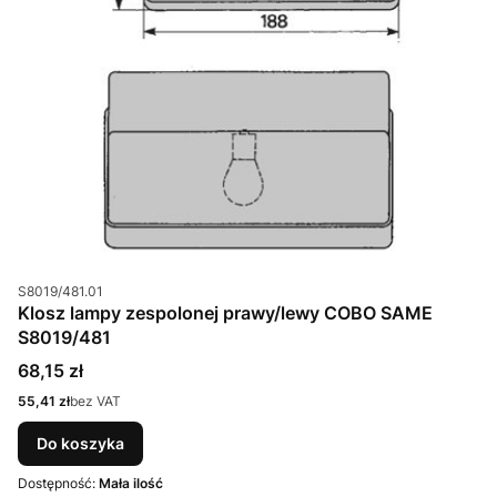
Kod produktu
S8019/481.01
Klosz lampy zespolonej prawy/lewy COBO SAME
S8019/481
Cena
68,15 zł
Cena
55,41 zł
bez VAT
Do koszyka
Dostępność:
Mała ilość