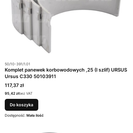
Kod produktu
50/10-391/1.01
Komplet panewek korbowodowych ,25 (I szlif) URSUS
Ursus C330 50103911
Cena
117,37 zł
Cena
95,42 zł
bez VAT
Do koszyka
Dostępność:
Mała ilość