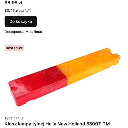
Cena
98,98 zł
Cena
80,47 zł
bez VAT
Do koszyka
Dostępność:
Mała ilość
Bestseller
Kod produktu
1913-114.01
Klosz lampy tylnej Hella New Holland 8300T TM