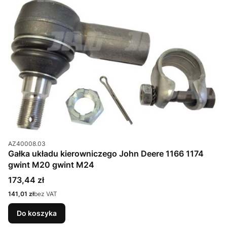
Kod produktu
AZ40008.03
Gałka układu kierowniczego John Deere 1166 1174
gwint M20 gwint M24
Cena
173,44 zł
Cena
141,01 zł
bez VAT
Do koszyka