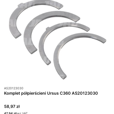
Kod produktu
AS20123030
Komplet półpierścieni Ursus C360 AS20123030
Cena
58,97 zł
Cena
47,94 zł
bez VAT