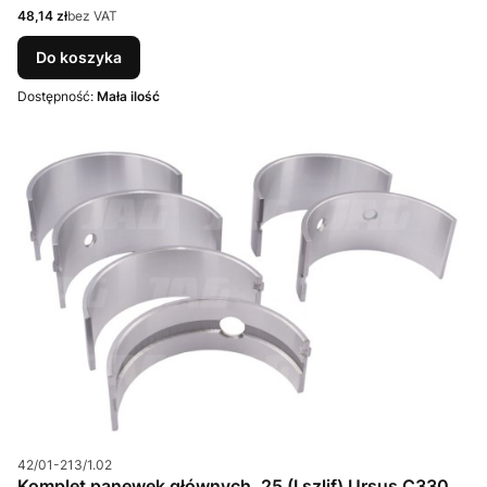
Cena
48,14 zł
bez VAT
Do koszyka
Dostępność:
Mała ilość
Kod produktu
42/01-213/1.02
Komplet panewek głównych ,25 (I szlif) Ursus C330