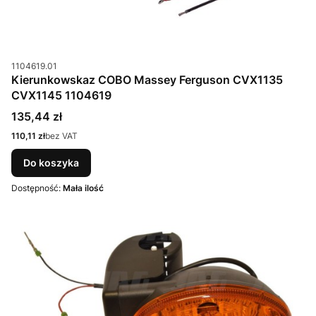
Kod produktu
1104619.01
Kierunkowskaz COBO Massey Ferguson CVX1135
CVX1145 1104619
Cena
135,44 zł
Cena
110,11 zł
bez VAT
Do koszyka
Dostępność:
Mała ilość