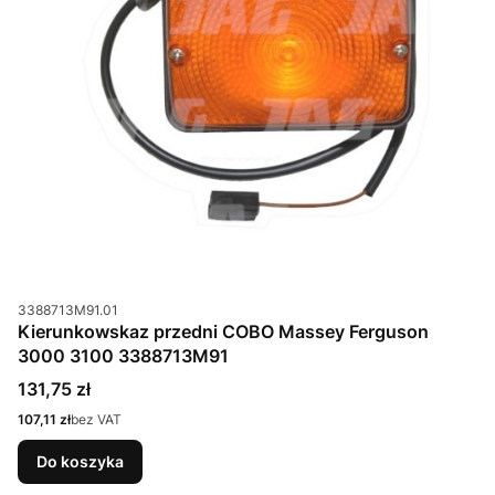
Kod produktu
3388713M91.01
Kierunkowskaz przedni COBO Massey Ferguson
3000 3100 3388713M91
Cena
131,75 zł
Cena
107,11 zł
bez VAT
Do koszyka