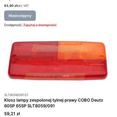
Cena
63,90 zł
bez VAT
Niedostępny
Dostępność:
Zapytaj o dostępność
Kod produktu
SLT8059/091.01
Klosz lampy zespolonej tylnej prawy COBO Deutz
60SP 65SP SLT8059/091
Cena
59,21 zł