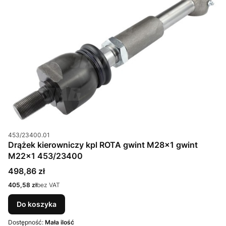
Kod produktu
453/23400.01
Drążek kierowniczy kpl ROTA gwint M28x1 gwint
M22x1 453/23400
Cena
498,86 zł
Cena
405,58 zł
bez VAT
Do koszyka
Dostępność:
Mała ilość