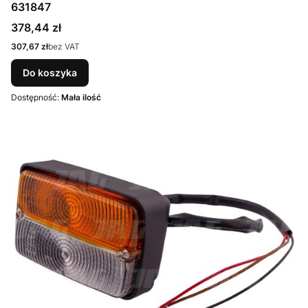
631847
Cena
378,44 zł
Cena
307,67 zł
bez VAT
Do koszyka
Dostępność:
Mała ilość