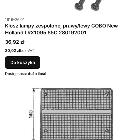
Kod produktu
1919-26.01
Klosz lampy zespolonej prawy/lewy COBO New
Holland LRX1095 65C 280192001
Cena
36,92 zł
Cena
30,02 zł
bez VAT
Do koszyka
Dostępność:
duża ilość