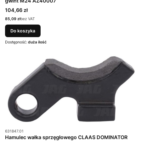
gwint M24 AZ40007
Cena
104,66 zł
Cena
85,09 zł
bez VAT
Do koszyka
Dostępność:
duża ilość
Kod produktu
631847.01
Hamulec wałka sprzęgłowego CLAAS DOMINATOR