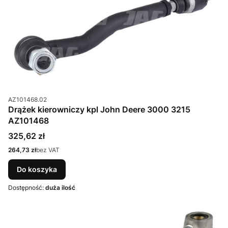
Kod produktu
AZ101468.02
Drążek kierowniczy kpl John Deere 3000 3215
AZ101468
Cena
325,62 zł
Cena
264,73 zł
bez VAT
Do koszyka
Dostępność:
duża ilość