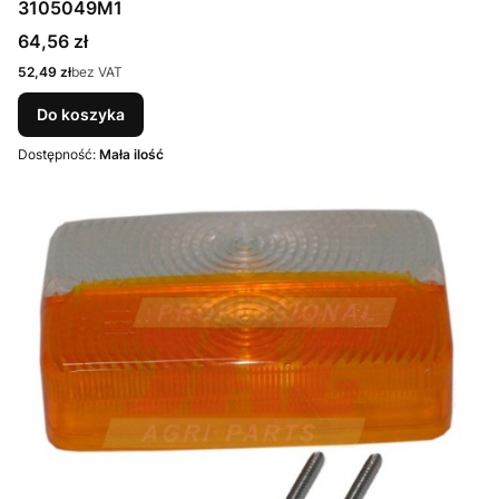
3105049M1
Cena
64,56 zł
Cena
52,49 zł
bez VAT
Do koszyka
Dostępność:
Mała ilość