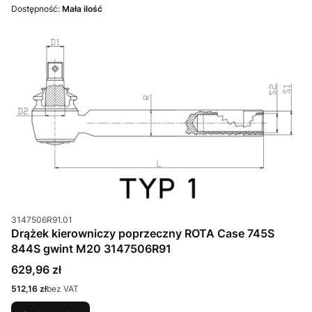
Dostępność:
Mała ilość
Kod produktu
3147506R91.01
Drążek kierowniczy poprzeczny ROTA Case 745S
844S gwint M20 3147506R91
Cena
629,96 zł
Cena
512,16 zł
bez VAT