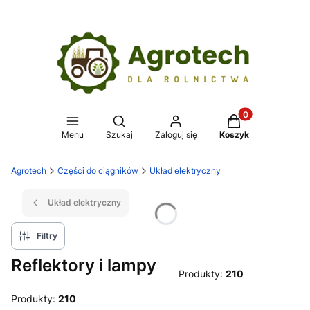
Produkty w koszy
Otwórz wyszukiwarkę
Menu
Szukaj
Zaloguj się
Koszyk
Agrotech
Części do ciągników
Układ elektryczny
Układ elektryczny
Filtry
Reflektory i lampy
Produkty:
210
Produkty:
210