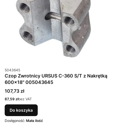
Kod produktu
5043645
Czop Zwrotnicy URSUS C-360 S/T z Nakrętką
600x18" 005043645
Cena
107,73 zł
Cena
87,59 zł
bez VAT
Do koszyka
Dostępność:
Mała ilość