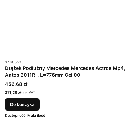
Kod produktu
34605505
Drążek Podłużny Mercedes Mercedes Actros Mp4,
Antos 2011R-, L=776mm Cei 00
Cena
456,68 zł
Cena
371,28 zł
bez VAT
Do koszyka
Dostępność:
Mała ilość