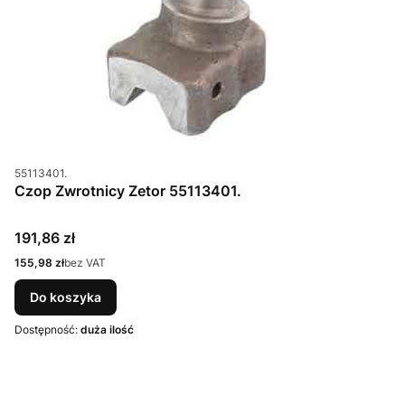
Kod produktu
55113401.
Czop Zwrotnicy Zetor 55113401.
Cena
191,86 zł
Cena
155,98 zł
bez VAT
Do koszyka
Dostępność:
duża ilość