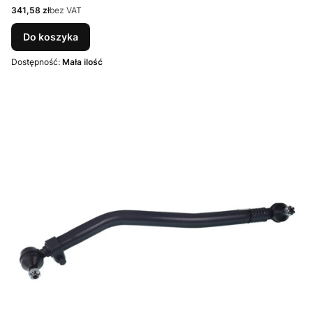
Cena
341,58 zł
bez VAT
Do koszyka
Dostępność:
Mała ilość