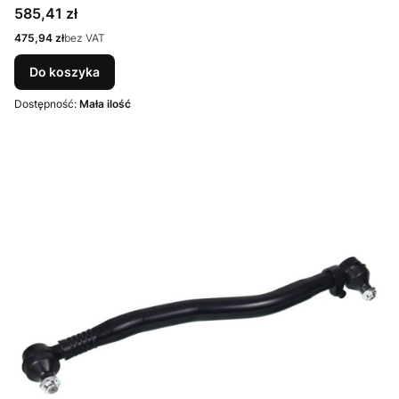
Cena
585,41 zł
Cena
475,94 zł
bez VAT
Do koszyka
Dostępność:
Mała ilość