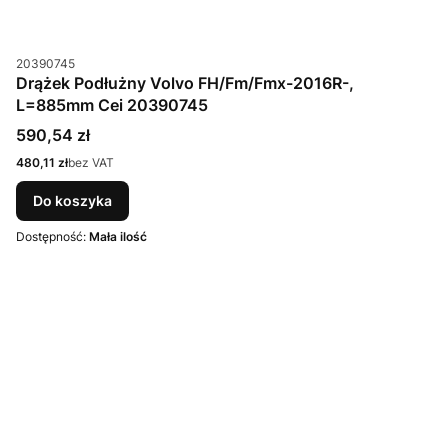
Kod produktu
20390745
Drążek Podłużny Volvo FH/Fm/Fmx-2016R-,
L=885mm Cei 20390745
Cena
590,54 zł
Cena
480,11 zł
bez VAT
Do koszyka
Dostępność:
Mała ilość