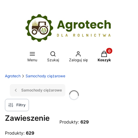
Produkty w koszy
Otwórz wyszukiwarkę
Menu
Szukaj
Zaloguj się
Koszyk
Agrotech
Samochody ciężarowe
Samochody ciężarowe
Filtry
Zawieszenie
Produkty:
629
Produkty:
629