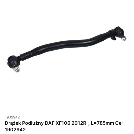
Kod produktu
1902942
Drążek Podłużny DAF XF106 2012R-, L=785mm Cei
1902942