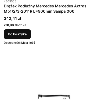
Kod produktu
4609505
Drążek Podłużny Mercedes Mercedes Actros
Mp1/2/3-2011R L=900mm Sampa 000
Cena
342,41 zł
Cena
278,38 zł
bez VAT
Do koszyka
Dostępność:
Mała ilość