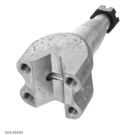
Kod produktu
50436450