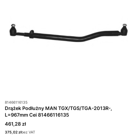
Kod produktu
81466116135
Drążek Podłużny MAN TGX/TGS/TGA-2013R-,
L=967mm Cei 81466116135
Cena
461,28 zł
Cena
375,02 zł
bez VAT