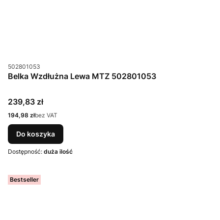
Kod produktu
502801053
Belka Wzdłużna Lewa MTZ 502801053
Cena
239,83 zł
Cena
194,98 zł
bez VAT
Do koszyka
Dostępność:
duża ilość
Bestseller