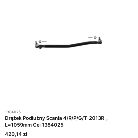
Kod produktu
1384025
Drążek Podłużny Scania 4/R/P/G/T-2013R-,
L=1059mm Cei 1384025
Cena
420,14 zł