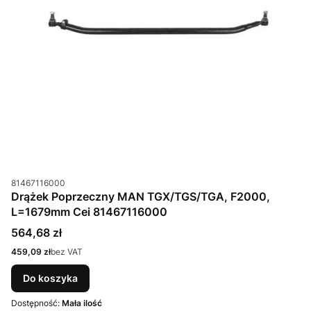
Kod produktu
81467116000
Drążek Poprzeczny MAN TGX/TGS/TGA, F2000,
L=1679mm Cei 81467116000
Cena
564,68 zł
Cena
459,09 zł
bez VAT
Do koszyka
Dostępność:
Mała ilość