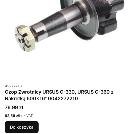
Kod produktu
42272210
Czop Zwrotnicy URSUS C-330, URSUS C-360 z
Nakrętką 600x16" 0042272210
Cena
76,99 zł
Cena
62,59 zł
bez VAT
Do koszyka