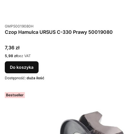
Kod produktu
GMP50019080H
Czop Hamulca URSUS C-330 Prawy 50019080
Cena
7,36 zł
Cena
5,98 zł
bez VAT
Do koszyka
Dostępność:
duża ilość
Bestseller