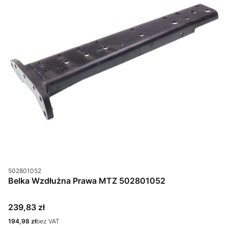
Kod produktu
502801052
Belka Wzdłużna Prawa MTZ 502801052
Cena
239,83 zł
Cena
194,98 zł
bez VAT