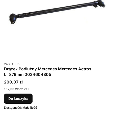
Kod produktu
24604305
Drążek Podłużny Mercedes Mercedes Actros
L=879mm 0024604305
Cena
200,07 zł
Cena
162,66 zł
bez VAT
Do koszyka
Dostępność:
Mała ilość