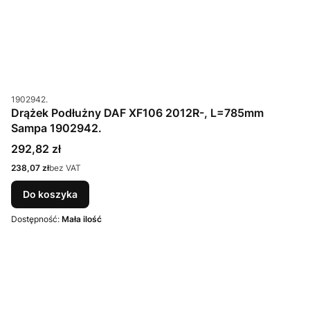
Kod produktu
1902942.
Drążek Podłużny DAF XF106 2012R-, L=785mm
Sampa 1902942.
Cena
292,82 zł
Cena
238,07 zł
bez VAT
Do koszyka
Dostępność:
Mała ilość