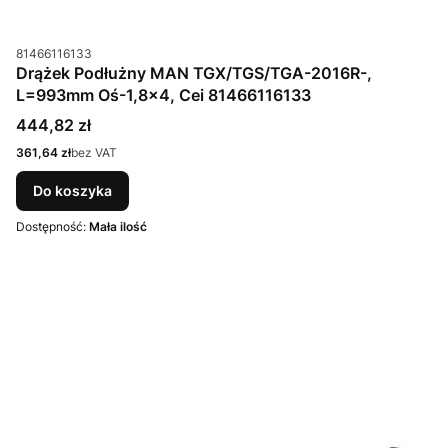
Kod produktu
81466116133
Drążek Podłużny MAN TGX/TGS/TGA-2016R-,
L=993mm Oś-1,8x4, Cei 81466116133
Cena
444,82 zł
Cena
361,64 zł
bez VAT
Do koszyka
Dostępność:
Mała ilość