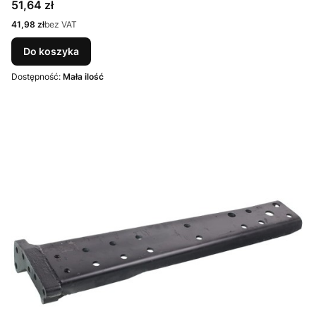
Cena
51,64 zł
Cena
41,98 zł
bez VAT
Do koszyka
Dostępność:
Mała ilość