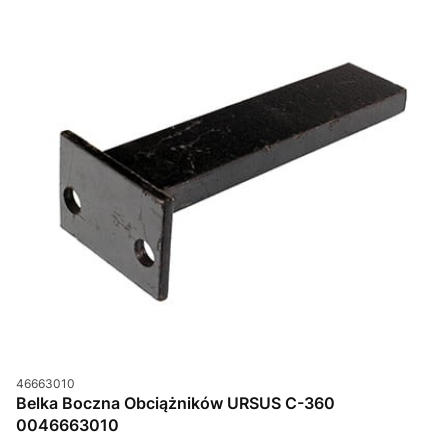
Kod produktu
46663010
Belka Boczna Obciążników URSUS C-360
0046663010