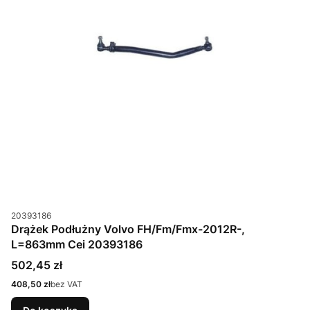
Kod produktu
20393186
Drążek Podłużny Volvo FH/Fm/Fmx-2012R-,
L=863mm Cei 20393186
Cena
502,45 zł
Cena
408,50 zł
bez VAT