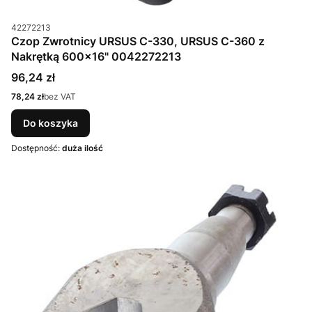
Kod produktu
42272213
Czop Zwrotnicy URSUS C-330, URSUS C-360 z
Nakrętką 600x16" 0042272213
Cena
96,24 zł
Cena
78,24 zł
bez VAT
Do koszyka
Dostępność:
duża ilość