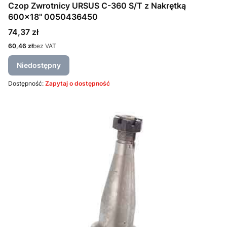
Czop Zwrotnicy URSUS C-360 S/T z Nakrętką
600x18" 0050436450
Cena
74,37 zł
Cena
60,46 zł
bez VAT
Niedostępny
Dostępność:
Zapytaj o dostępność