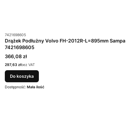
Kod produktu
7421698605
Drążek Podłużny Volvo FH-2012R-L=895mm Sampa
7421698605
Cena
366,08 zł
Cena
297,63 zł
bez VAT
Do koszyka
Dostępność:
Mała ilość