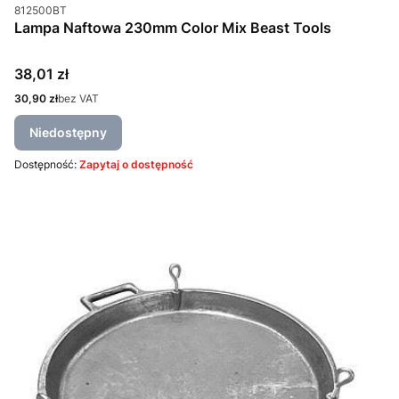
Kod produktu
812500BT
Lampa Naftowa 230mm Color Mix Beast Tools
Cena
38,01 zł
Cena
30,90 zł
bez VAT
Niedostępny
Dostępność:
Zapytaj o dostępność