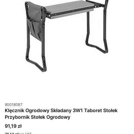
Kod produktu
900180BT
Klęcznik Ogrodowy Składany 3W1 Taboret Stołek
Przybornik Stołek Ogrodowy
Cena
91,19 zł
Cena