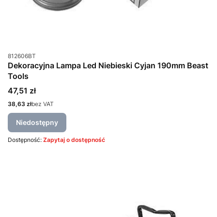
Kod produktu
812606BT
Dekoracyjna Lampa Led Niebieski Cyjan 190mm Beast
Tools
Cena
47,51 zł
Cena
38,63 zł
bez VAT
Niedostępny
Dostępność:
Zapytaj o dostępność