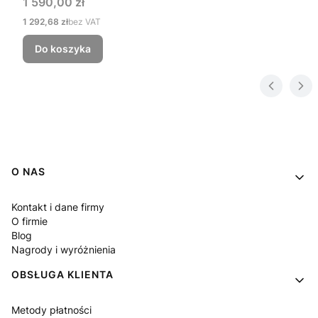
Cena
1 590,00 zł
Cena
1 292,68 zł
bez VAT
Do koszyka
Linki w stopce
O NAS
Kontakt i dane firmy
O firmie
Blog
Nagrody i wyróżnienia
OBSŁUGA KLIENTA
Metody płatności