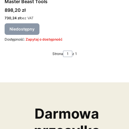
Master Beast Tools
Cena
898,20 zł
Cena
730,24 zł
bez VAT
Niedostępny
Dostępność:
Zapytaj o dostępność
Strona
z 1
Darmowa