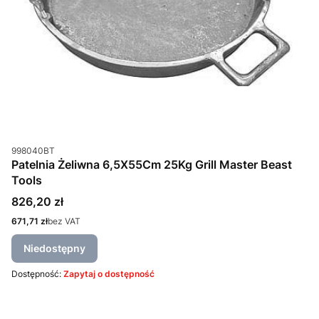
Kod produktu
998040BT
Patelnia Żeliwna 6,5X55Cm 25Kg Grill Master Beast
Tools
Cena
826,20 zł
Cena
671,71 zł
bez VAT
Niedostępny
Dostępność:
Zapytaj o dostępność