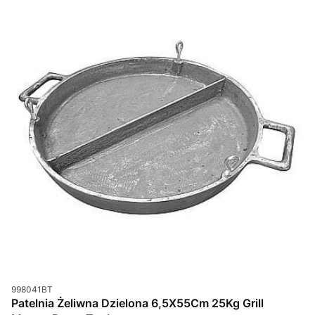
Kod produktu
998041BT
Patelnia Żeliwna Dzielona 6,5X55Cm 25Kg Grill