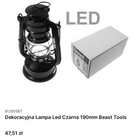
Kod produktu
812605BT
Dekoracyjna Lampa Led Czarna 190mm Beast Tools
Cena
47,51 zł