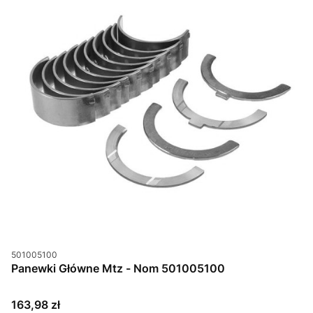
Kod produktu
501005100
Panewki Główne Mtz - Nom 501005100
Cena
163,98 zł