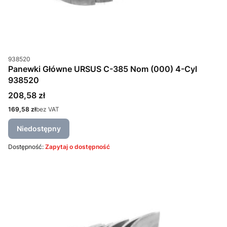
Kod produktu
938520
Panewki Główne URSUS C-385 Nom (000) 4-Cyl
938520
Cena
208,58 zł
Cena
169,58 zł
bez VAT
Niedostępny
Dostępność:
Zapytaj o dostępność