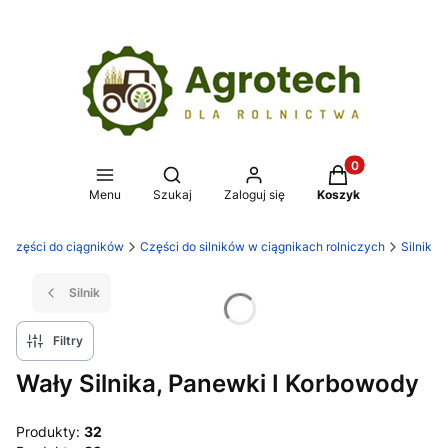
Produkty w koszy
Otwórz wyszukiwarkę
Menu
Szukaj
Zaloguj się
Koszyk
Części do ciągników
Części do silników w ciągnikach rolniczych
Silnik
Silnik
Filtry
Wały Silnika, Panewki I Korbowody
Produkty:
32