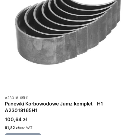
Kod produktu
A23018165H1
Panewki Korbowodowe Jumz komplet - H1
A23018165H1
Cena
100,64 zł
Cena
81,82 zł
bez VAT