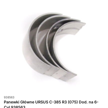
Kod produktu
938563
Panewki Główne URSUS C-385 R3 (075) Dod. na 6-
Cyl 938563