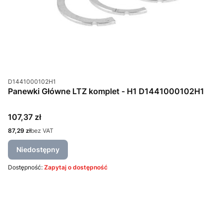
Kod produktu
D1441000102H1
Panewki Główne LTZ komplet - H1 D1441000102H1
Cena
107,37 zł
Cena
87,29 zł
bez VAT
Niedostępny
Dostępność:
Zapytaj o dostępność