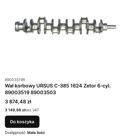
Kod produktu
89003519R
Wał korbowy URSUS C-385 1624 Zetor 6-cyl.
89003519 89003503
Cena
3 874,48 zł
Cena
3 149,98 zł
bez VAT
Do koszyka
Dostępność:
Mała ilość