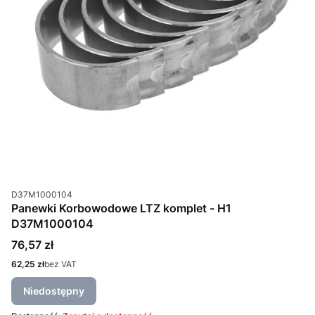
Kod produktu
D37M1000104
Panewki Korbowodowe LTZ komplet - H1
D37M1000104
Cena
76,57 zł
Cena
62,25 zł
bez VAT
Niedostępny