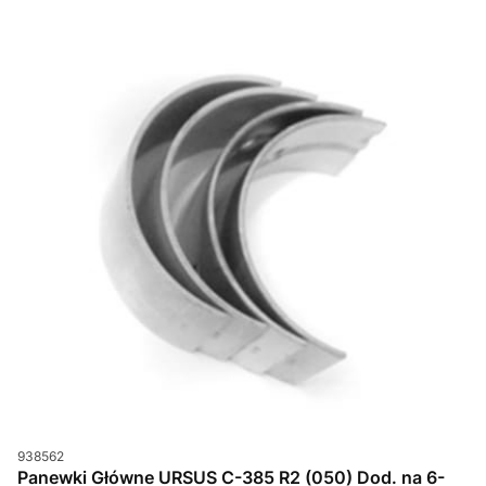
Kod produktu
938562
Panewki Główne URSUS C-385 R2 (050) Dod. na 6-