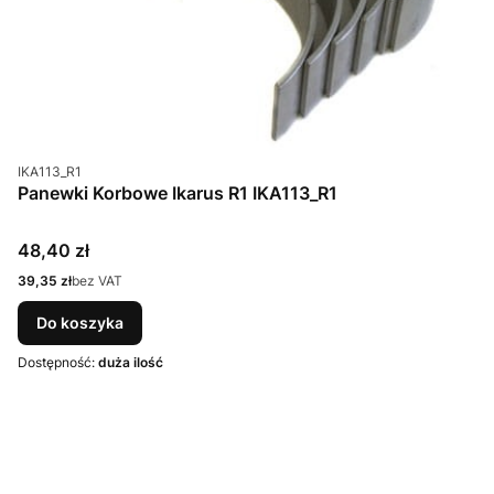
Kod produktu
IKA113_R1
Panewki Korbowe Ikarus R1 IKA113_R1
Cena
48,40 zł
Cena
39,35 zł
bez VAT
Do koszyka
Dostępność:
duża ilość