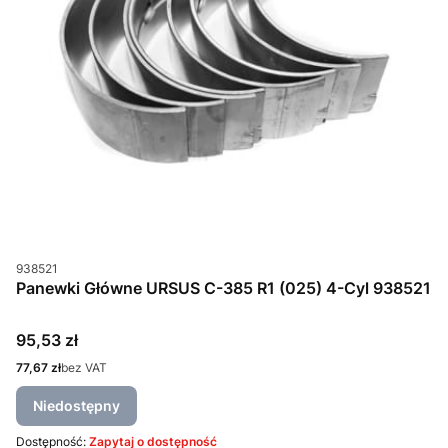
Kod produktu
938521
Panewki Główne URSUS C-385 R1 (025) 4-Cyl 938521
Cena
95,53 zł
Cena
77,67 zł
bez VAT
Niedostępny
Dostępność:
Zapytaj o dostępność