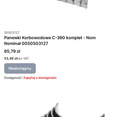
Kod produktu
50503127
Panewki Korbowodowe C-360 komplet - Nom
Nominał 0050503127
Cena
65,79 zł
Cena
53,49 zł
bez VAT
Niedostępny
Dostępność:
Zapytaj o dostępność