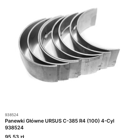
Kod produktu
938524
Panewki Główne URSUS C-385 R4 (100) 4-Cyl
938524
Cena
95,53 zł