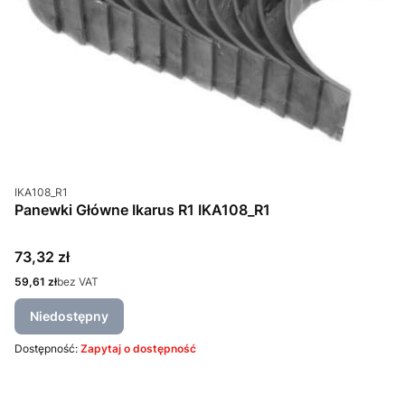
Kod produktu
IKA108_R1
Panewki Główne Ikarus R1 IKA108_R1
Cena
73,32 zł
Cena
59,61 zł
bez VAT
Niedostępny
Dostępność:
Zapytaj o dostępność