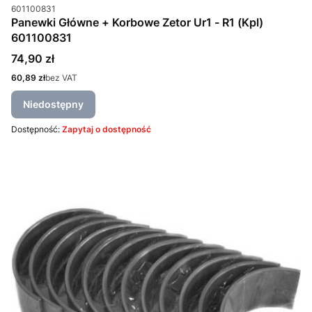
Kod produktu
601100831
Panewki Główne + Korbowe Zetor Ur1 - R1 (Kpl)
601100831
Cena
74,90 zł
Cena
60,89 zł
bez VAT
Niedostępny
Dostępność:
Zapytaj o dostępność