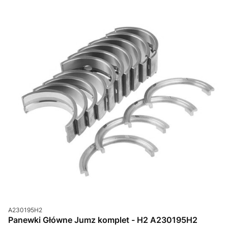
Kod produktu
A230195H2
Panewki Główne Jumz komplet - H2 A230195H2