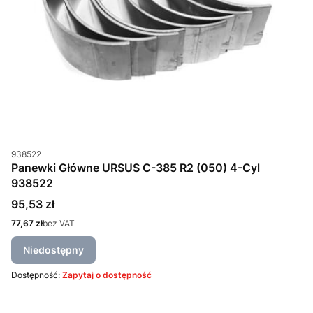
Kod produktu
938522
Panewki Główne URSUS C-385 R2 (050) 4-Cyl
938522
Cena
95,53 zł
Cena
77,67 zł
bez VAT
Niedostępny
Dostępność:
Zapytaj o dostępność