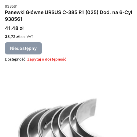
Kod produktu
938561
Panewki Główne URSUS C-385 R1 (025) Dod. na 6-Cyl
938561
Cena
41,48 zł
Cena
33,72 zł
bez VAT
Niedostępny
Dostępność:
Zapytaj o dostępność