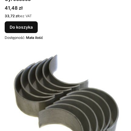
Cena
41,48 zł
Cena
33,72 zł
bez VAT
Do koszyka
Dostępność:
Mała ilość