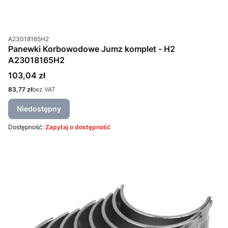
Kod produktu
A23018165H2
Panewki Korbowodowe Jumz komplet - H2
A23018165H2
Cena
103,04 zł
Cena
83,77 zł
bez VAT
Niedostępny
Dostępność:
Zapytaj o dostępność