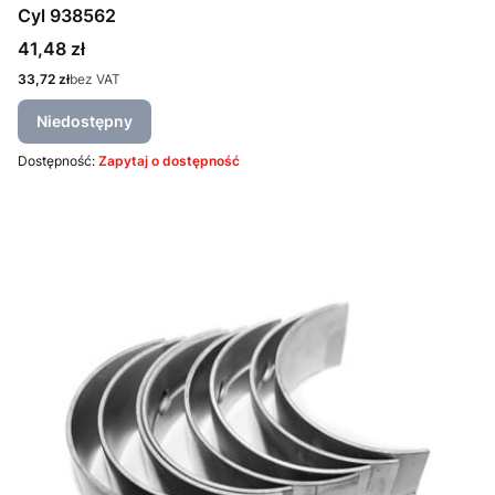
Cyl 938562
Cena
41,48 zł
Cena
33,72 zł
bez VAT
Niedostępny
Dostępność:
Zapytaj o dostępność