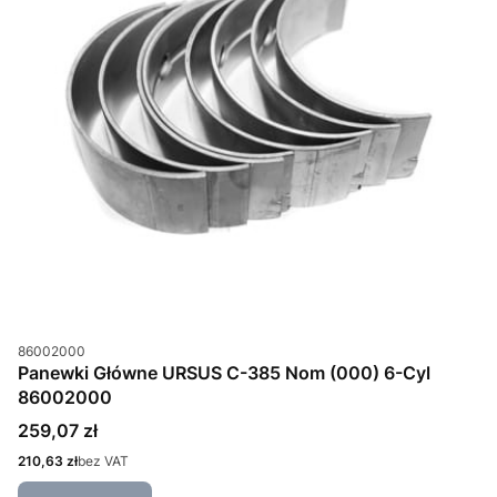
Kod produktu
86002000
Panewki Główne URSUS C-385 Nom (000) 6-Cyl
86002000
Cena
259,07 zł
Cena
210,63 zł
bez VAT