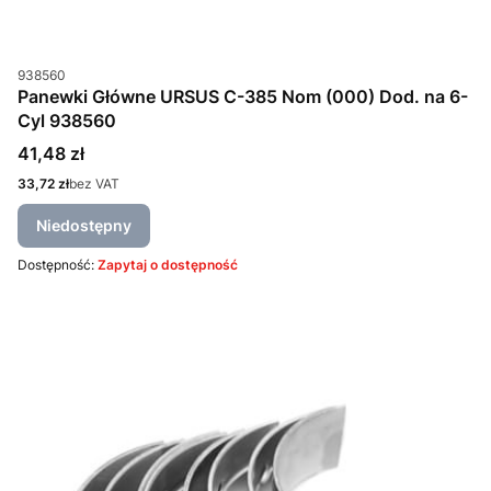
Kod produktu
938560
Panewki Główne URSUS C-385 Nom (000) Dod. na 6-
Cyl 938560
Cena
41,48 zł
Cena
33,72 zł
bez VAT
Niedostępny
Dostępność:
Zapytaj o dostępność