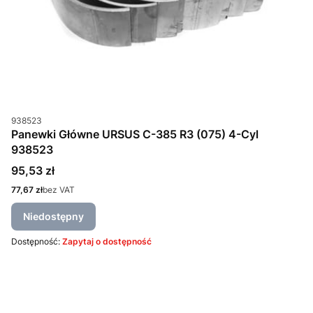
Kod produktu
938523
Panewki Główne URSUS C-385 R3 (075) 4-Cyl
938523
Cena
95,53 zł
Cena
77,67 zł
bez VAT
Niedostępny
Dostępność:
Zapytaj o dostępność