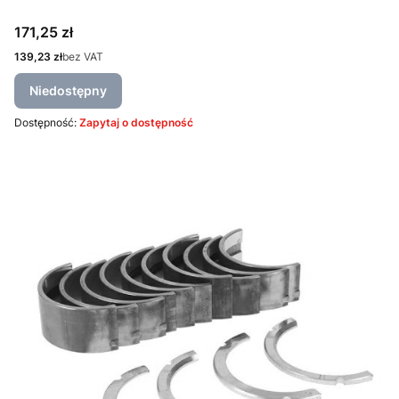
Cena
171,25 zł
Cena
139,23 zł
bez VAT
Niedostępny
Dostępność:
Zapytaj o dostępność