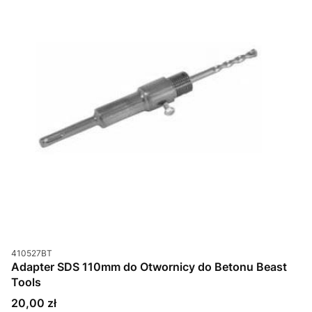
Kod produktu
410527BT
Adapter SDS 110mm do Otwornicy do Betonu Beast
Tools
Cena
20,00 zł