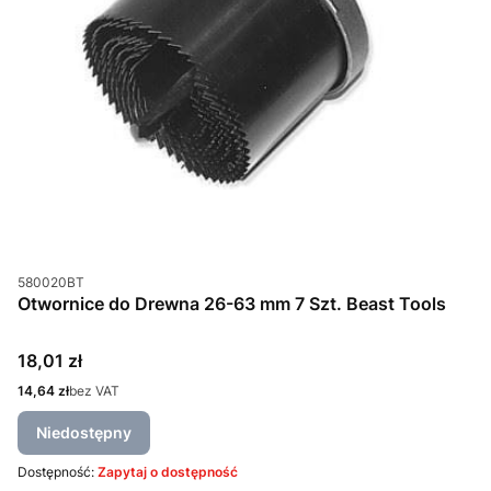
Kod produktu
580020BT
Otwornice do Drewna 26-63 mm 7 Szt. Beast Tools
Cena
18,01 zł
Cena
14,64 zł
bez VAT
Niedostępny
Dostępność:
Zapytaj o dostępność