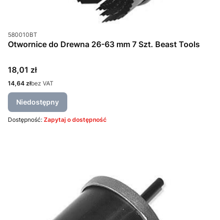
Kod produktu
580010BT
Otwornice do Drewna 26-63 mm 7 Szt. Beast Tools
Cena
18,01 zł
Cena
14,64 zł
bez VAT
Niedostępny
Dostępność:
Zapytaj o dostępność