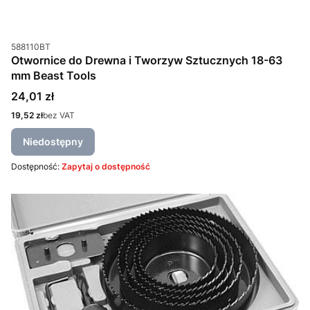
Kod produktu
588110BT
Otwornice do Drewna i Tworzyw Sztucznych 18-63
mm Beast Tools
Cena
24,01 zł
Cena
19,52 zł
bez VAT
Niedostępny
Dostępność:
Zapytaj o dostępność