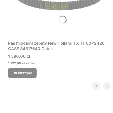
Pas młocarni zębaty New Holland TX TF 60x2420
CASE 84817640 Gates
Cena
1 590,00 zł
Cena
1 292,68 zł
bez VAT
Do koszyka