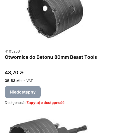
Kod produktu
410525BT
Otwornica do Betonu 80mm Beast Tools
Cena
43,70 zł
Cena
35,53 zł
bez VAT
Niedostępny
Dostępność:
Zapytaj o dostępność