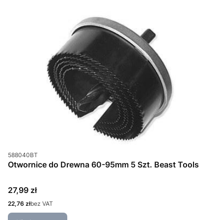
Kod produktu
588040BT
Otwornice do Drewna 60-95mm 5 Szt. Beast Tools
Cena
27,99 zł
Cena
22,76 zł
bez VAT