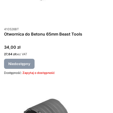
Kod produktu
410526BT
Otwornica do Betonu 65mm Beast Tools
Cena
34,00 zł
Cena
27,64 zł
bez VAT
Niedostępny
Dostępność:
Zapytaj o dostępność