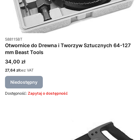
Kod produktu
588115BT
Otwornice do Drewna i Tworzyw Sztucznych 64-127
mm Beast Tools
Cena
34,00 zł
Cena
27,64 zł
bez VAT
Niedostępny
Dostępność:
Zapytaj o dostępność