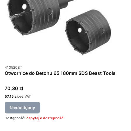
Kod produktu
410520BT
Otwornice do Betonu 65 i 80mm SDS Beast Tools
Cena
70,30 zł
Cena
57,15 zł
bez VAT
Niedostępny
Dostępność:
Zapytaj o dostępność