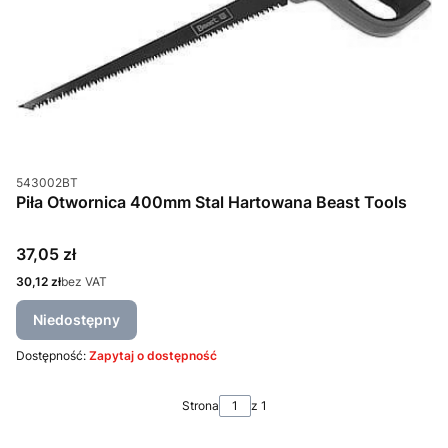
Kod produktu
543002BT
Piła Otwornica 400mm Stal Hartowana Beast Tools
Cena
37,05 zł
Cena
30,12 zł
bez VAT
Niedostępny
Dostępność:
Zapytaj o dostępność
Strona
z 1