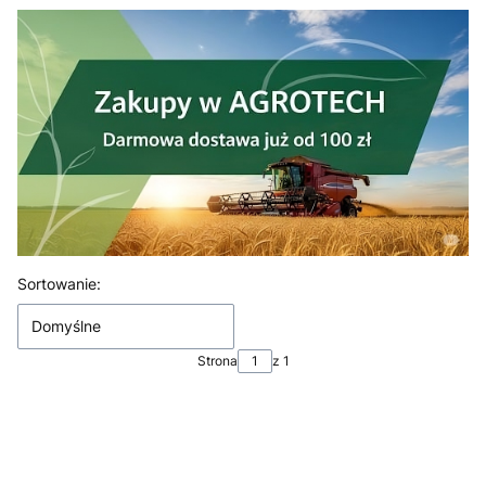
Lista produktów
Sortowanie:
Domyślne
Strona
z 1