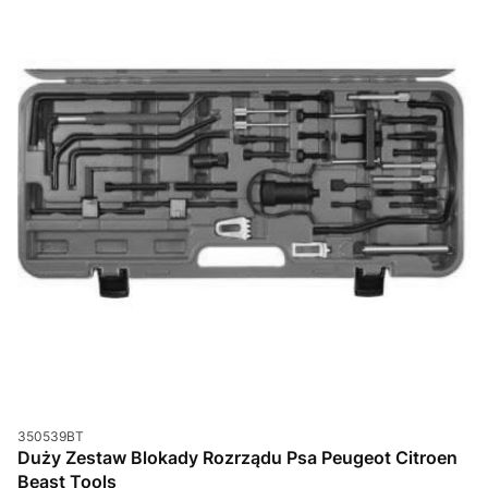
Kod produktu
350539BT
Duży Zestaw Blokady Rozrządu Psa Peugeot Citroen
Beast Tools