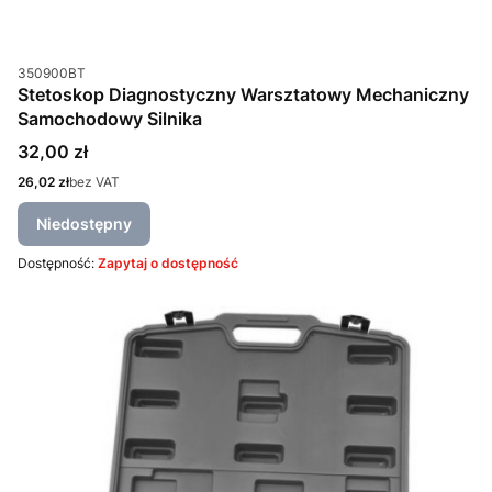
Kod produktu
350900BT
Stetoskop Diagnostyczny Warsztatowy Mechaniczny
Samochodowy Silnika
Cena
32,00 zł
Cena
26,02 zł
bez VAT
Niedostępny
Dostępność:
Zapytaj o dostępność