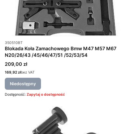
Kod produktu
350510BT
Blokada Koła Zamachowego Bmw M47 M57 M67
N20/26/43 /45/46/47/51 /52/53/54
Cena
209,00 zł
Cena
169,92 zł
bez VAT
Niedostępny
Dostępność:
Zapytaj o dostępność