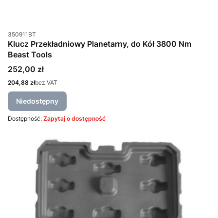
Kod produktu
350911BT
Klucz Przekładniowy Planetarny, do Kół 3800 Nm
Beast Tools
Cena
252,00 zł
Cena
204,88 zł
bez VAT
Niedostępny
Dostępność:
Zapytaj o dostępność