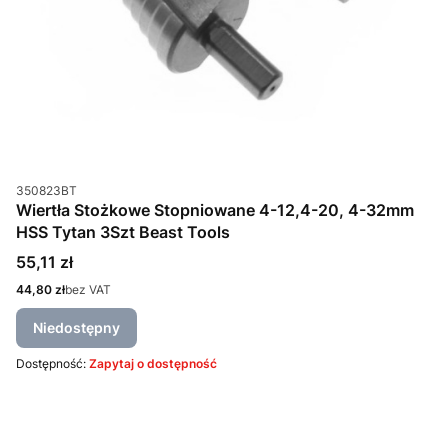
Kod produktu
350823BT
Wiertła Stożkowe Stopniowane 4-12,4-20, 4-32mm
HSS Tytan 3Szt Beast Tools
Cena
55,11 zł
Cena
44,80 zł
bez VAT
Niedostępny
Dostępność:
Zapytaj o dostępność