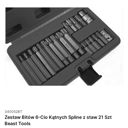
Kod produktu
340052BT
Zestaw Bitów 6-Cio Kątnych Spline z staw 21 Szt
Beast Tools