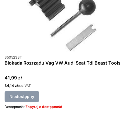
Kod produktu
350523BT
Blokada Rozrządu Vag VW Audi Seat Tdi Beast Tools
Cena
41,99 zł
Cena
34,14 zł
bez VAT
Niedostępny
Dostępność:
Zapytaj o dostępność