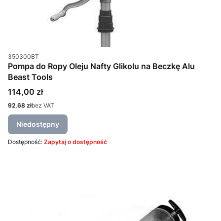
Kod produktu
350300BT
Pompa do Ropy Oleju Nafty Glikolu na Beczkę Alu
Beast Tools
Cena
114,00 zł
Cena
92,68 zł
bez VAT
Niedostępny
Dostępność:
Zapytaj o dostępność