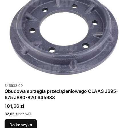
Kod produktu
645933.00
Obudowa sprzęgła przeciążeniowego CLAAS J695-
675 J880-820 645933
Cena
101,66 zł
Cena
82,65 zł
bez VAT
Do koszyka