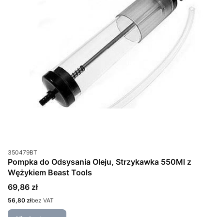
Kod produktu
350479BT
Pompka do Odsysania Oleju, Strzykawka 550Ml z
Wężykiem Beast Tools
Cena
69,86 zł
Cena
56,80 zł
bez VAT