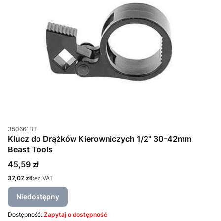
Kod produktu
350661BT
Klucz do Drążków Kierowniczych 1/2" 30-42mm
Beast Tools
Cena
45,59 zł
Cena
37,07 zł
bez VAT
Niedostępny
Dostępność:
Zapytaj o dostępność