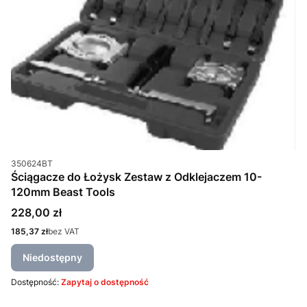
Kod produktu
350624BT
Ściągacze do Łożysk Zestaw z Odklejaczem 10-
120mm Beast Tools
Cena
228,00 zł
Cena
185,37 zł
bez VAT
Niedostępny
Dostępność:
Zapytaj o dostępność