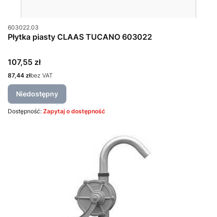
Kod produktu
603022.03
Płytka piasty CLAAS TUCANO 603022
Cena
107,55 zł
Cena
87,44 zł
bez VAT
Niedostępny
Dostępność:
Zapytaj o dostępność