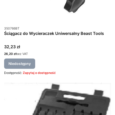
Kod produktu
350766BT
Ściągacz do Wycieraczek Uniwersalny Beast Tools
Cena
32,23 zł
Cena
26,20 zł
bez VAT
Niedostępny
Dostępność:
Zapytaj o dostępność