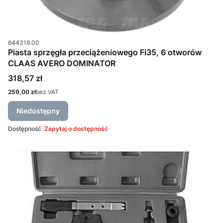
Kod produktu
644318.00
Piasta sprzęgła przeciążeniowego Fi35, 6 otworów
CLAAS AVERO DOMINATOR
Cena
318,57 zł
Cena
259,00 zł
bez VAT
Niedostępny
Dostępność:
Zapytaj o dostępność