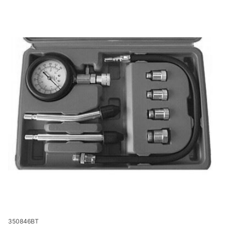
Kod produktu
350846BT