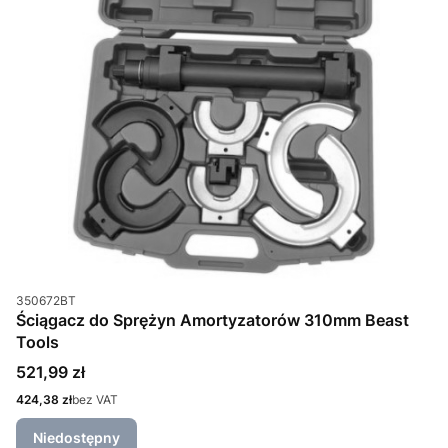
Kod produktu
350672BT
Ściągacz do Sprężyn Amortyzatorów 310mm Beast
Tools
Cena
521,99 zł
Cena
424,38 zł
bez VAT
Niedostępny