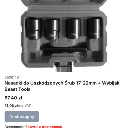
Kod produktu
350811BT
Nasadki do Uszkodzonych Śrub 17-22mm + Wybijak
Beast Tools
Cena
87,40 zł
Cena
71,06 zł
bez VAT
Niedostępny
Dostępność:
Zapytaj o dostępność