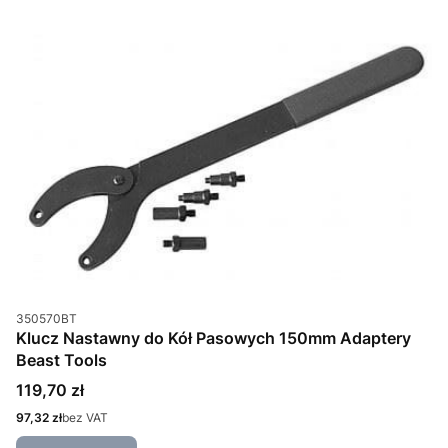
Kod produktu
350570BT
Klucz Nastawny do Kół Pasowych 150mm Adaptery
Beast Tools
Cena
119,70 zł
Cena
97,32 zł
bez VAT