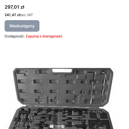
Cena
297,01 zł
Cena
241,47 zł
bez VAT
Niedostępny
Dostępność:
Zapytaj o dostępność