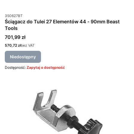
Kod produktu
350627BT
Ściągacz do Tulei 27 Elementów 44 - 90mm Beast
Tools
Cena
701,99 zł
Cena
570,72 zł
bez VAT
Niedostępny
Dostępność:
Zapytaj o dostępność