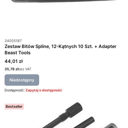
Kod produktu
340051BT
Zestaw Bitów Spline, 12-Kątnych 10 Szt. + Adapter
Beast Tools
Cena
44,01 zł
Cena
35,78 zł
bez VAT
Niedostępny
Dostępność:
Zapytaj o dostępność
Bestseller