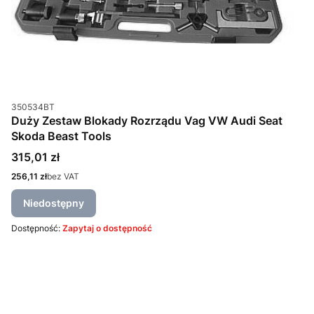
Kod produktu
350534BT
Duży Zestaw Blokady Rozrządu Vag VW Audi Seat
Skoda Beast Tools
Cena
315,01 zł
Cena
256,11 zł
bez VAT
Niedostępny
Dostępność:
Zapytaj o dostępność