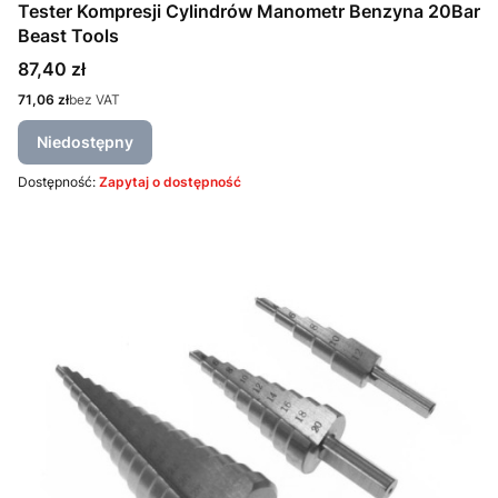
Tester Kompresji Cylindrów Manometr Benzyna 20Bar
Beast Tools
Cena
87,40 zł
Cena
71,06 zł
bez VAT
Niedostępny
Dostępność:
Zapytaj o dostępność