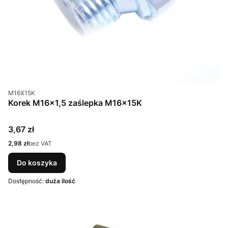
Kod produktu
M16X15K
Korek M16x1,5 zaślepka M16x15K
Cena
3,67 zł
Cena
2,98 zł
bez VAT
Do koszyka
Dostępność:
duża ilość