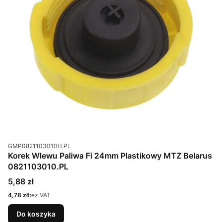
Kod produktu
GMP0821103010H.PL
Korek Wlewu Paliwa Fi 24mm Plastikowy MTZ Belarus
0821103010.PL
Cena
5,88 zł
Cena
4,78 zł
bez VAT
Do koszyka