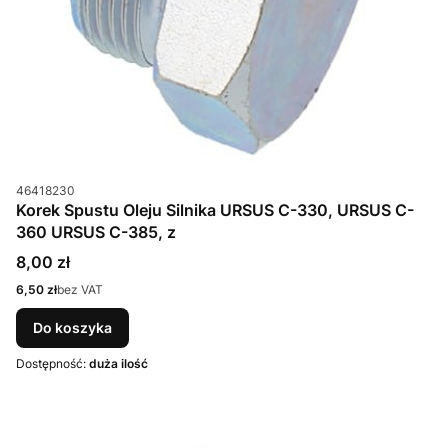
Kod produktu
46418230
Korek Spustu Oleju Silnika URSUS C-330, URSUS C-
360 URSUS C-385, z
Cena
8,00 zł
Cena
6,50 zł
bez VAT
Do koszyka
Dostępność:
duża ilość