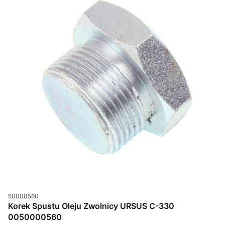
Kod produktu
50000560
Korek Spustu Oleju Zwolnicy URSUS C-330
0050000560