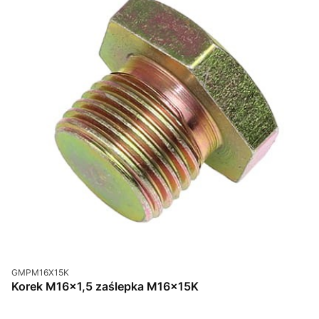
Kod produktu
GMPM16X15K
Korek M16x1,5 zaślepka M16x15K