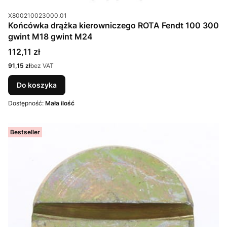
Kod produktu
X800210023000.01
Końcówka drążka kierowniczego ROTA Fendt 100 300
gwint M18 gwint M24
Cena
112,11 zł
Cena
91,15 zł
bez VAT
Do koszyka
Dostępność:
Mała ilość
Bestseller