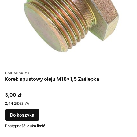
Kod produktu
GMPM18X15K
Korek spustowy oleju M18x1,5 Zaślepka
Cena
3,00 zł
Cena
2,44 zł
bez VAT
Do koszyka
Dostępność:
duża ilość