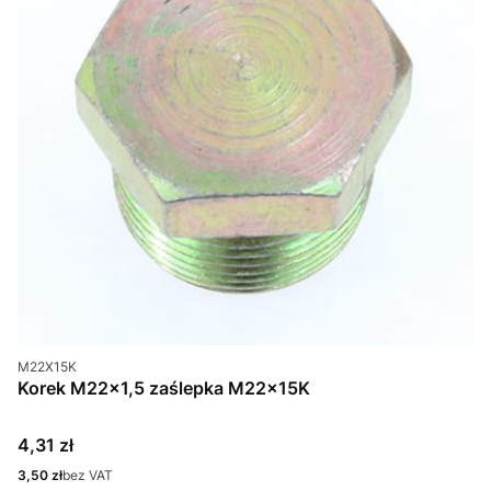
Kod produktu
M22X15K
Korek M22x1,5 zaślepka M22x15K
Cena
4,31 zł
Cena
3,50 zł
bez VAT