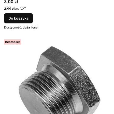
Cena
3,00 zł
Cena
2,44 zł
bez VAT
Do koszyka
Dostępność:
duża ilość
Bestseller