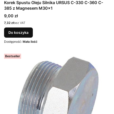
Korek Spustu Oleju Silnika URSUS C-330 C-360 C-
385 z Magnesem M30x1
Cena
9,00 zł
Cena
7,32 zł
bez VAT
Do koszyka
Dostępność:
Mała ilość
Bestseller