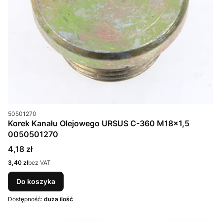
Kod produktu
50501270
Korek Kanału Olejowego URSUS C-360 M18x1,5
0050501270
Cena
4,18 zł
Cena
3,40 zł
bez VAT
Do koszyka
Dostępność:
duża ilość