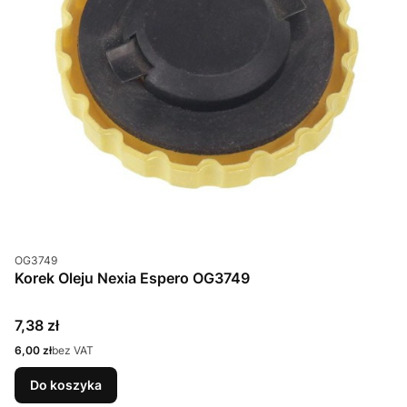
Kod produktu
OG3749
Korek Oleju Nexia Espero OG3749
Cena
7,38 zł
Cena
6,00 zł
bez VAT
Do koszyka