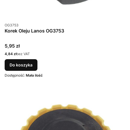
Kod produktu
OG3753
Korek Oleju Lanos OG3753
Cena
5,95 zł
Cena
4,84 zł
bez VAT
Do koszyka
Dostępność:
Mała ilość