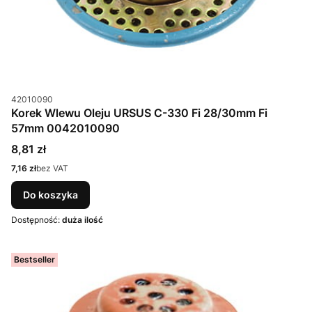
Kod produktu
42010090
Korek Wlewu Oleju URSUS C-330 Fi 28/30mm Fi
57mm 0042010090
Cena
8,81 zł
Cena
7,16 zł
bez VAT
Do koszyka
Dostępność:
duża ilość
Bestseller