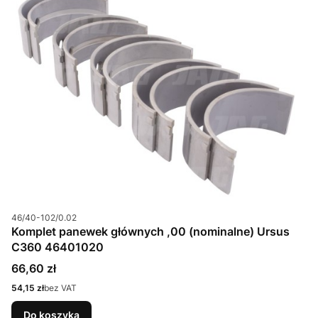
Kod produktu
46/40-102/0.02
Komplet panewek głównych ,00 (nominalne) Ursus
C360 46401020
Cena
66,60 zł
Cena
54,15 zł
bez VAT
Do koszyka