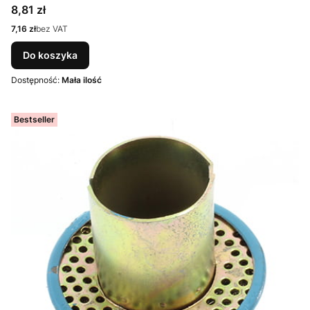
Cena
8,81 zł
Cena
7,16 zł
bez VAT
Do koszyka
Dostępność:
Mała ilość
Bestseller