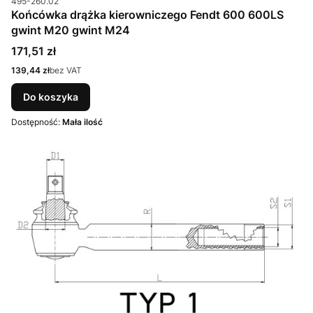
495-260.02
Końcówka drążka kierowniczego Fendt 600 600LS
gwint M20 gwint M24
Cena
171,51 zł
Cena
139,44 zł
bez VAT
Do koszyka
Dostępność:
Mała ilość