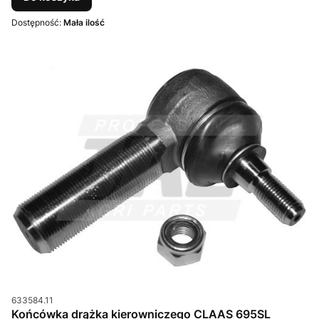
Dostępność:
Mała ilość
Kod produktu
633584.11
Końcówka drążka kierowniczego CLAAS 695SL