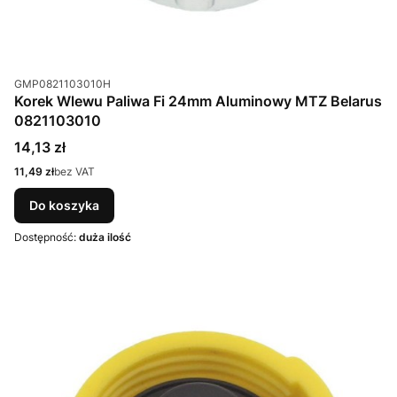
Kod produktu
GMP0821103010H
Korek Wlewu Paliwa Fi 24mm Aluminowy MTZ Belarus
0821103010
Cena
14,13 zł
Cena
11,49 zł
bez VAT
Do koszyka
Dostępność:
duża ilość