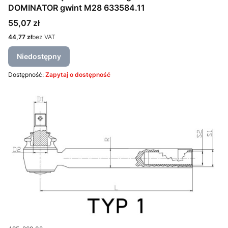
DOMINATOR gwint M28 633584.11
Cena
55,07 zł
Cena
44,77 zł
bez VAT
Niedostępny
Dostępność:
Zapytaj o dostępność
Kod produktu