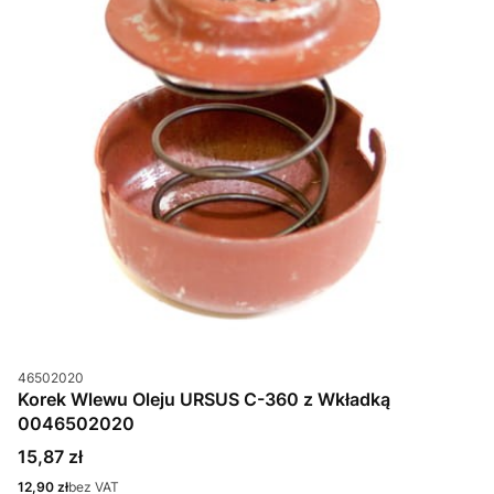
Kod produktu
46502020
Korek Wlewu Oleju URSUS C-360 z Wkładką
0046502020
Cena
15,87 zł
Cena
12,90 zł
bez VAT