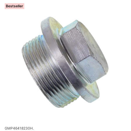
Bestseller
Kod produktu
GMP46418230H.