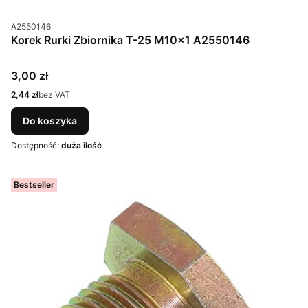
Kod produktu
A2550146
Korek Rurki Zbiornika T-25 M10x1 A2550146
Cena
3,00 zł
Cena
2,44 zł
bez VAT
Do koszyka
Dostępność:
duża ilość
Bestseller