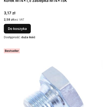
Korek M14x1,5 zaślepka M14x15K
Cena
3,17 zł
Cena
2,58 zł
bez VAT
Do koszyka
Dostępność:
duża ilość
Bestseller