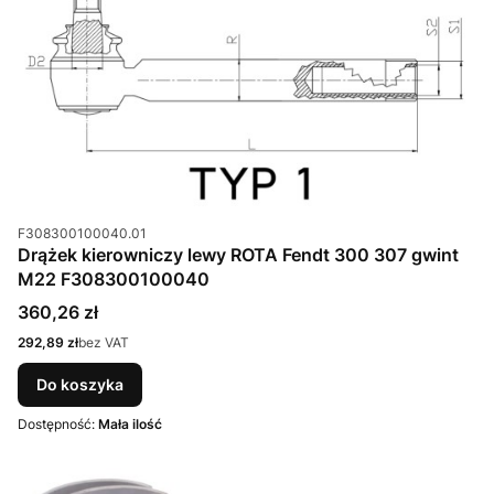
Kod produktu
F308300100040.01
Drążek kierowniczy lewy ROTA Fendt 300 307 gwint
M22 F308300100040
Cena
360,26 zł
Cena
292,89 zł
bez VAT
Do koszyka
Dostępność:
Mała ilość