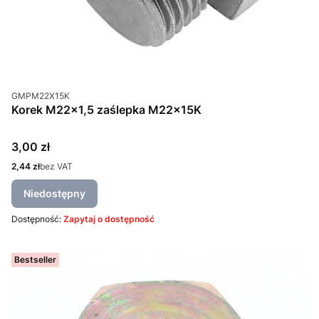
Kod produktu
GMPM22X15K
Korek M22x1,5 zaślepka M22x15K
Cena
3,00 zł
Cena
2,44 zł
bez VAT
Niedostępny
Dostępność:
Zapytaj o dostępność
Bestseller