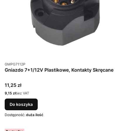
Kod produktu
GMPG7112P
Gniazdo 7+1/12V Plastikowe, Kontakty Skręcane
Cena
11,25 zł
Cena
9,15 zł
bez VAT
Do koszyka
Dostępność:
duża ilość