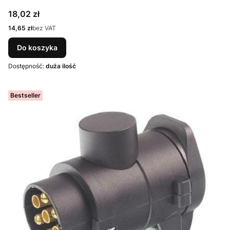
Cena
18,02 zł
Cena
14,65 zł
bez VAT
Do koszyka
Dostępność:
duża ilość
Bestseller