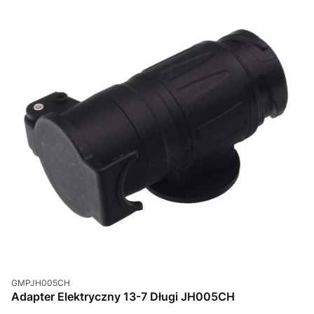
Kod produktu
GMPJH005CH
Adapter Elektryczny 13-7 Długi JH005CH