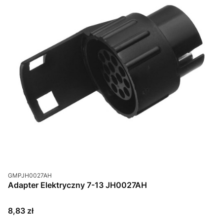
Kod produktu
GMPJH0027AH
Adapter Elektryczny 7-13 JH0027AH
Cena
8,83 zł