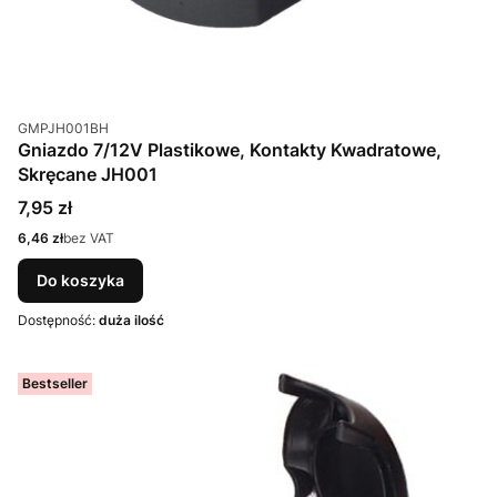
Kod produktu
GMPJH001BH
Gniazdo 7/12V Plastikowe, Kontakty Kwadratowe,
Skręcane JH001
Cena
7,95 zł
Cena
6,46 zł
bez VAT
Do koszyka
Dostępność:
duża ilość
Bestseller