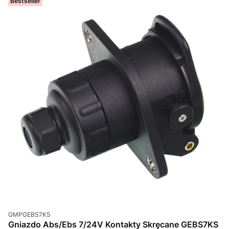
Bestseller
Kod produktu
GMPGEBS7KS
Gniazdo Abs/Ebs 7/24V Kontakty Skręcane GEBS7KS