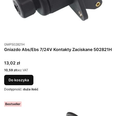
Kod produktu
GMP502821H
Gniazdo Abs/Ebs 7/24V Kontakty Zaciskane 502821H
Cena
13,02 zł
Cena
10,59 zł
bez VAT
Do koszyka
Dostępność:
duża ilość
Bestseller