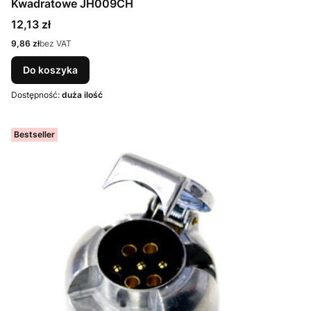
Kwadratowe JH009CH
Cena
12,13 zł
Cena
9,86 zł
bez VAT
Do koszyka
Dostępność:
duża ilość
Bestseller