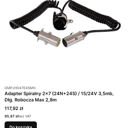
Kod produktu
GMPJH047E45MH.
Adapter Spiralny 2x7 (24N+24S) / 15/24V 3,5mb,
Dłg. Robocza Max 2,8m
Cena
117,92 zł
Cena
95,87 zł
bez VAT
Do koszyka