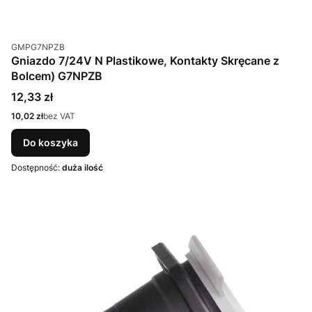
Kod produktu
GMPG7NPZB
Gniazdo 7/24V N Plastikowe, Kontakty Skręcane z
Bolcem) G7NPZB
Cena
12,33 zł
Cena
10,02 zł
bez VAT
Do koszyka
Dostępność:
duża ilość