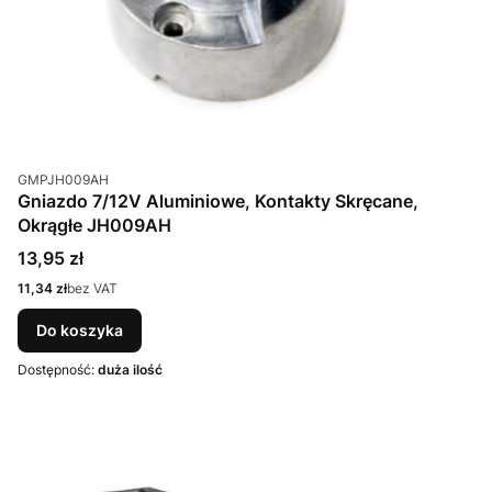
Kod produktu
GMPJH009AH
Gniazdo 7/12V Aluminiowe, Kontakty Skręcane,
Okrągłe JH009AH
Cena
13,95 zł
Cena
11,34 zł
bez VAT
Do koszyka
Dostępność:
duża ilość