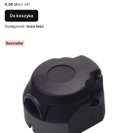
Cena
6,06 zł
bez VAT
Do koszyka
Dostępność:
duża ilość
Bestseller