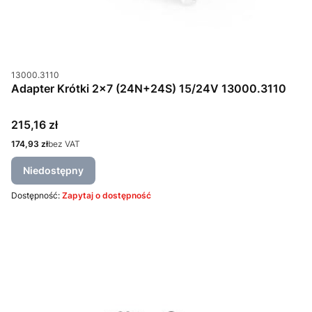
Kod produktu
13000.3110
Adapter Krótki 2x7 (24N+24S) 15/24V 13000.3110
Cena
215,16 zł
Cena
174,93 zł
bez VAT
Niedostępny
Dostępność:
Zapytaj o dostępność