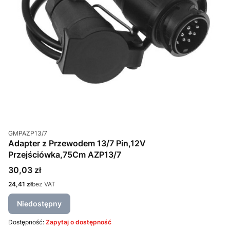
Kod produktu
GMPAZP13/7
Adapter z Przewodem 13/7 Pin,12V
Przejściówka,75Cm AZP13/7
Cena
30,03 zł
Cena
24,41 zł
bez VAT
Niedostępny
Dostępność:
Zapytaj o dostępność