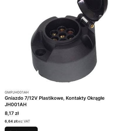
Kod produktu
GMPJH001AH
Gniazdo 7/12V Plastikowe, Kontakty Okrągłe
JH001AH
Cena
8,17 zł
Cena
6,64 zł
bez VAT