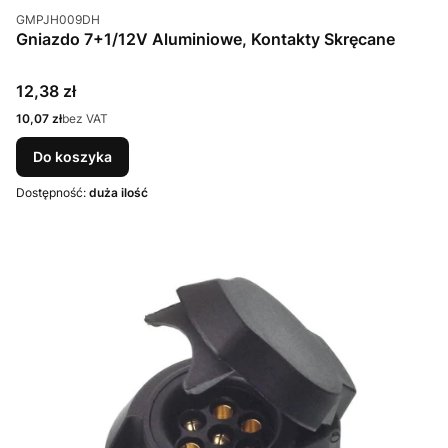
Kod produktu
GMPJH009DH
Gniazdo 7+1/12V Aluminiowe, Kontakty Skręcane
Cena
12,38 zł
Cena
10,07 zł
bez VAT
Do koszyka
Dostępność:
duża ilość