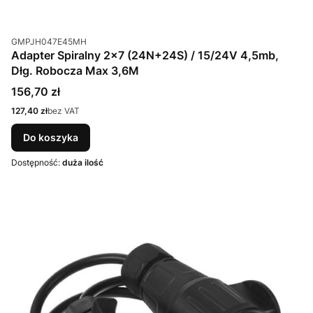
Kod produktu
GMPJH047E45MH
Adapter Spiralny 2x7 (24N+24S) / 15/24V 4,5mb,
Dłg. Robocza Max 3,6M
Cena
156,70 zł
Cena
127,40 zł
bez VAT
Do koszyka
Dostępność:
duża ilość