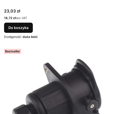
Cena
23,03 zł
Cena
18,72 zł
bez VAT
Do koszyka
Dostępność:
duża ilość
Bestseller