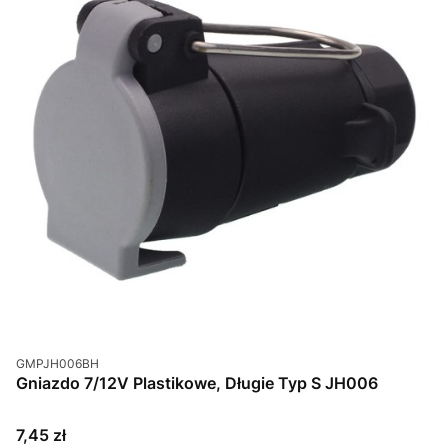
Kod produktu
GMPJH006BH
Gniazdo 7/12V Plastikowe, Długie Typ S JH006
Cena
7,45 zł