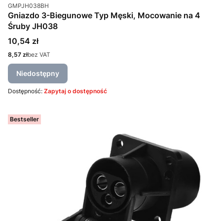
Kod produktu
GMPJH038BH
Gniazdo 3-Biegunowe Typ Męski, Mocowanie na 4
Śruby JH038
Cena
10,54 zł
Cena
8,57 zł
bez VAT
Niedostępny
Dostępność:
Zapytaj o dostępność
Bestseller