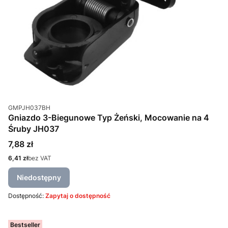
Kod produktu
GMPJH037BH
Gniazdo 3-Biegunowe Typ Żeński, Mocowanie na 4
Śruby JH037
Cena
7,88 zł
Cena
6,41 zł
bez VAT
Niedostępny
Dostępność:
Zapytaj o dostępność
Bestseller