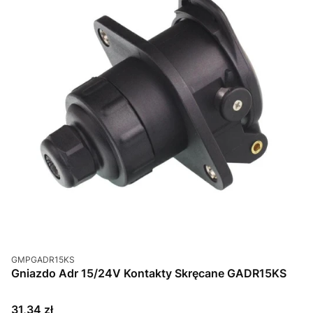
Kod produktu
GMPGADR15KS
Gniazdo Adr 15/24V Kontakty Skręcane GADR15KS
Cena
31,34 zł