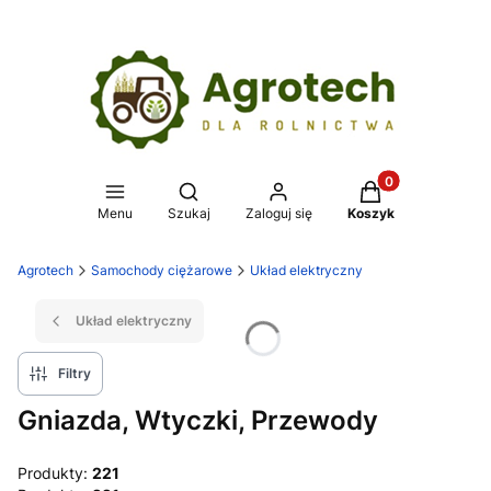
Produkty w koszy
Otwórz wyszukiwarkę
Menu
Szukaj
Zaloguj się
Koszyk
Agrotech
Samochody ciężarowe
Układ elektryczny
Układ elektryczny
Filtry
Gniazda, Wtyczki, Przewody
Produkty:
221