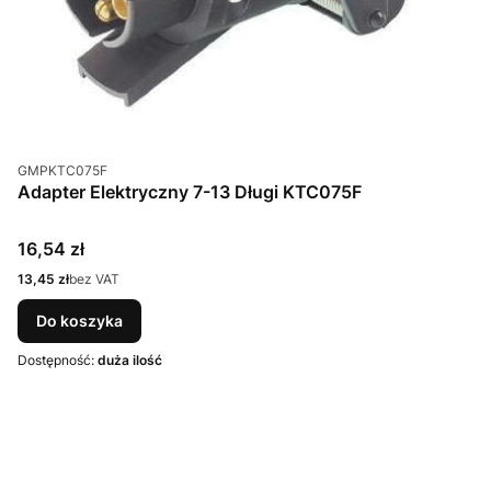
Kod produktu
GMPKTC075F
Adapter Elektryczny 7-13 Długi KTC075F
Cena
16,54 zł
Cena
13,45 zł
bez VAT
Do koszyka
Dostępność:
duża ilość