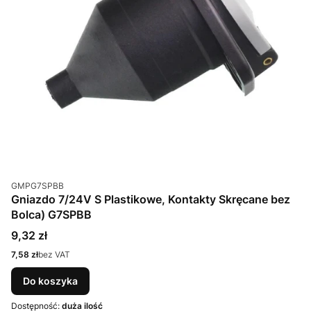
Kod produktu
GMPG7SPBB
Gniazdo 7/24V S Plastikowe, Kontakty Skręcane bez
Bolca) G7SPBB
Cena
9,32 zł
Cena
7,58 zł
bez VAT
Do koszyka
Dostępność:
duża ilość