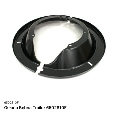
Kod produktu
6502810F
Osłona Bębna Trailor 6502810F