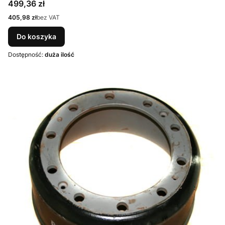
Cena
499,36 zł
Cena
405,98 zł
bez VAT
Do koszyka
Dostępność:
duża ilość