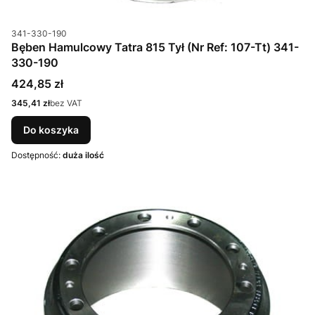
Kod produktu
341-330-190
Bęben Hamulcowy Tatra 815 Tył (Nr Ref: 107-Tt) 341-
330-190
Cena
424,85 zł
Cena
345,41 zł
bez VAT
Do koszyka
Dostępność:
duża ilość