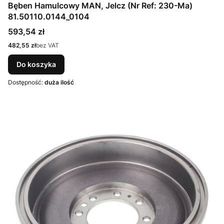
Bęben Hamulcowy MAN, Jelcz (Nr Ref: 230-Ma)
81.50110.0144_0104
Cena
593,54 zł
Cena
482,55 zł
bez VAT
Do koszyka
Dostępność:
duża ilość