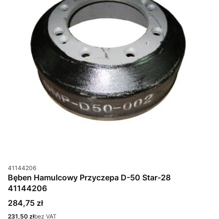
Kod produktu
41144206
Bęben Hamulcowy Przyczepa D-50 Star-28
41144206
Cena
284,75 zł
Cena
231,50 zł
bez VAT