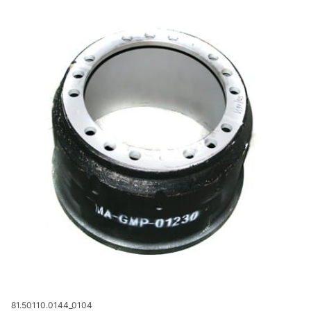
Kod produktu
81.50110.0144_0104