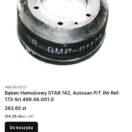
Kod produktu
469.46.001.0
Bęben Hamulcowy STAR 742, Autosan P/T (Nr Ref:
173-Sr) 469.46.001.0
Cena
263,65 zł
Cena
214,35 zł
bez VAT
Do koszyka