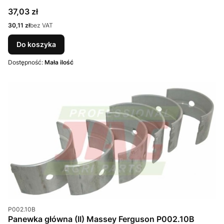
Cena
37,03 zł
Cena
30,11 zł
bez VAT
Do koszyka
Dostępność:
Mała ilość
Kod produktu
P002.10B
Panewka główna (II) Massey Ferguson P002.10B