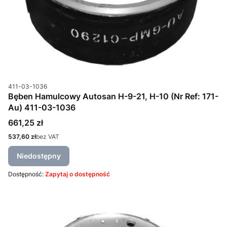
Kod produktu
411-03-1036
Bęben Hamulcowy Autosan H-9-21, H-10 (Nr Ref: 171-
Au) 411-03-1036
Cena
661,25 zł
Cena
537,60 zł
bez VAT
Niedostępny
Dostępność:
Zapytaj o dostępność