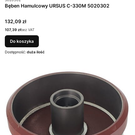
Bęben Hamulcowy URSUS C-330M 5020302
Cena
132,09 zł
Cena
107,39 zł
bez VAT
Do koszyka
Dostępność:
duża ilość