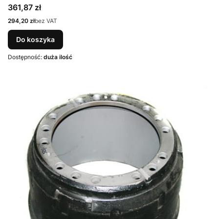
Cena
361,87 zł
Cena
294,20 zł
bez VAT
Do koszyka
Dostępność:
duża ilość