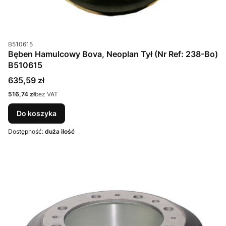
Kod produktu
B510615
Bęben Hamulcowy Bova, Neoplan Tył (Nr Ref: 238-Bo)
B510615
Cena
635,59 zł
Cena
516,74 zł
bez VAT
Do koszyka
Dostępność:
duża ilość