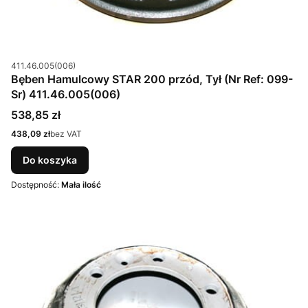
Kod produktu
411.46.005(006)
Bęben Hamulcowy STAR 200 przód, Tył (Nr Ref: 099-
Sr) 411.46.005(006)
Cena
538,85 zł
Cena
438,09 zł
bez VAT
Do koszyka
Dostępność:
Mała ilość