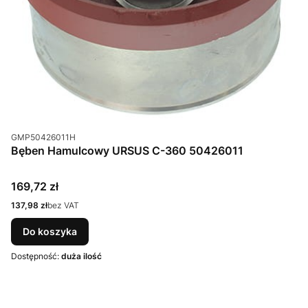
Kod produktu
GMP50426011H
Bęben Hamulcowy URSUS C-360 50426011
Cena
169,72 zł
Cena
137,98 zł
bez VAT
Do koszyka
Dostępność:
duża ilość