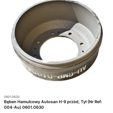
Kod produktu
0601.0630
Bęben Hamulcowy Autosan H-9 przód, Tył (Nr Ref:
004-Au) 0601.0630