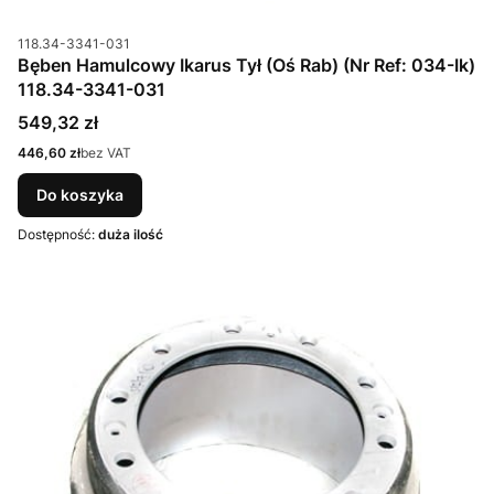
Kod produktu
118.34-3341-031
Bęben Hamulcowy Ikarus Tył (Oś Rab) (Nr Ref: 034-Ik)
118.34-3341-031
Cena
549,32 zł
Cena
446,60 zł
bez VAT
Do koszyka
Dostępność:
duża ilość