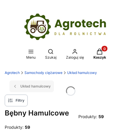
Produkty w koszy
Otwórz wyszukiwarkę
Menu
Szukaj
Zaloguj się
Koszyk
Agrotech
Samochody ciężarowe
Układ hamulcowy
Układ hamulcowy
Filtry
Bębny Hamulcowe
Produkty:
59
Produkty:
59