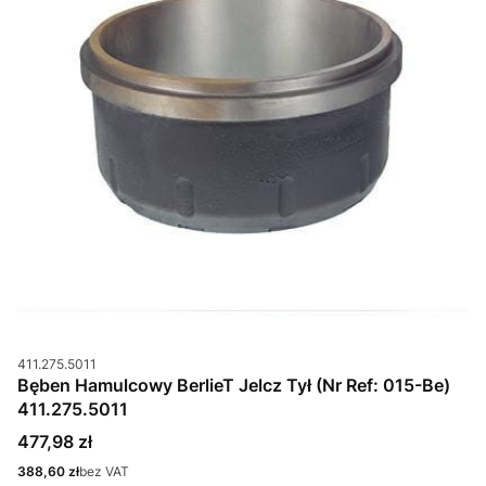
Kod produktu
411.275.5011
Bęben Hamulcowy BerlieT Jelcz Tył (Nr Ref: 015-Be)
411.275.5011
Cena
477,98 zł
Cena
388,60 zł
bez VAT