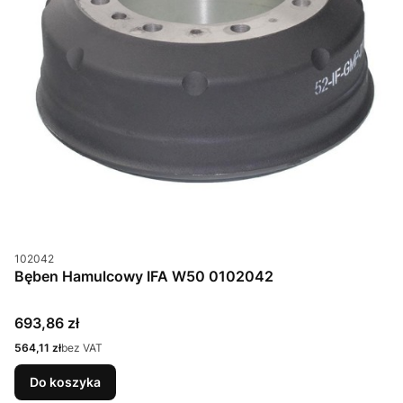
Kod produktu
102042
Bęben Hamulcowy IFA W50 0102042
Cena
693,86 zł
Cena
564,11 zł
bez VAT
Do koszyka