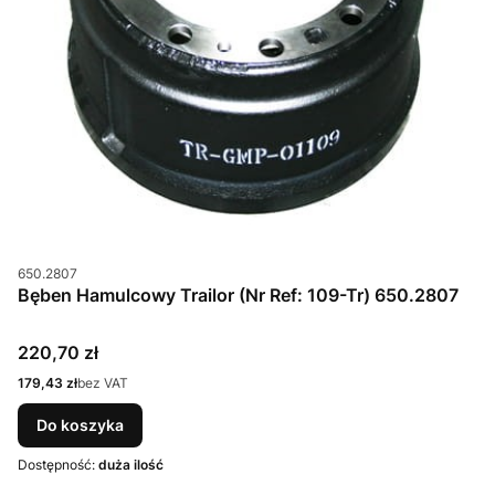
Kod produktu
650.2807
Bęben Hamulcowy Trailor (Nr Ref: 109-Tr) 650.2807
Cena
220,70 zł
Cena
179,43 zł
bez VAT
Do koszyka
Dostępność:
duża ilość