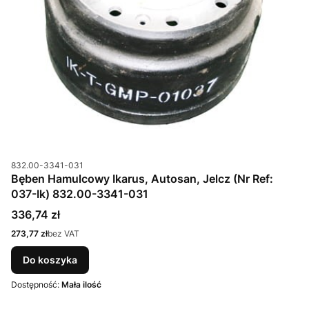
Kod produktu
832.00-3341-031
Bęben Hamulcowy Ikarus, Autosan, Jelcz (Nr Ref:
037-Ik) 832.00-3341-031
Cena
336,74 zł
Cena
273,77 zł
bez VAT
Do koszyka
Dostępność:
Mała ilość