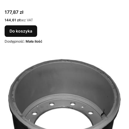
Cena
177,87 zł
Cena
144,61 zł
bez VAT
Do koszyka
Dostępność:
Mała ilość