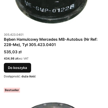
Kod produktu
305.423.0401
Bęben Hamulcowy Mercedes MB-Autobus (Nr Ref:
228-Me), Tył 305.423.0401
Cena
535,03 zł
Cena
434,98 zł
bez VAT
Do koszyka
Dostępność:
duża ilość
Bestseller