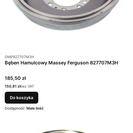
Kod produktu
GMP827707M3H
Bęben Hamulcowy Massey Ferguson 827707M3H
Cena
185,50 zł
Cena
150,81 zł
bez VAT
Do koszyka
Dostępność:
Mała ilość