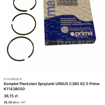
Kod produktu
K11438050.R
Komplet Pierścieni Sprężarki URSUS C360 62.5 Prima
K11438050
Cena
36,15 zł
Cena
29,39 zł
bez VAT