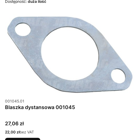
Dostępność:
duża ilość
Kod produktu
001045.01
Blaszka dystansowa 001045
Cena
27,06 zł
Cena
22,00 zł
bez VAT