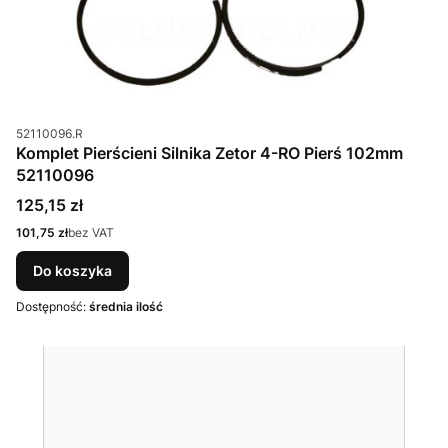
Kod produktu
52110096.R
Komplet Pierścieni Silnika Zetor 4-RO Pierś 102mm
52110096
Cena
125,15 zł
Cena
101,75 zł
bez VAT
Do koszyka
Dostępność:
średnia ilość