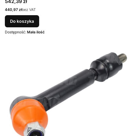
Cena
542,39 zł
Cena
440,97 zł
bez VAT
Do koszyka
Dostępność:
Mała ilość