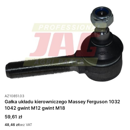
Kod produktu
AZ10851.03
Gałka układu kierowniczego Massey Ferguson 1032
1042 gwint M12 gwint M18
Cena
59,61 zł
Cena
48,46 zł
bez VAT