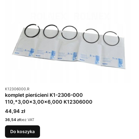
Kod produktu
K12306000.R
komplet pierścieni K1-2306-000
110,*3,00x3,00x6,000 K12306000
Cena
44,94 zł
Cena
36,54 zł
bez VAT
Do koszyka