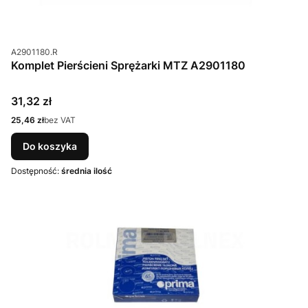
Kod produktu
A2901180.R
Komplet Pierścieni Sprężarki MTZ A2901180
Cena
31,32 zł
Cena
25,46 zł
bez VAT
Do koszyka
Dostępność:
średnia ilość