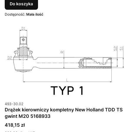
Do koszyka
Dostępność:
Mała ilość
Kod produktu
493-30.02
Drążek kierowniczy kompletny New Holland TDD TS
gwint M20 5168933
Cena
418,15 zł