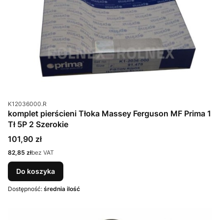
Kod produktu
K12036000.R
komplet pierścieni Tłoka Massey Ferguson MF Prima 1
Tł 5P 2 Szerokie
Cena
101,90 zł
Cena
82,85 zł
bez VAT
Do koszyka
Dostępność:
średnia ilość