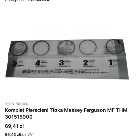
Kod produktu
301515000.R
Komplet Pierścieni Tłoka Massey Ferguson MF THM
301515000
Cena
69,41 zł
Cena
56,43 zł
bez VAT