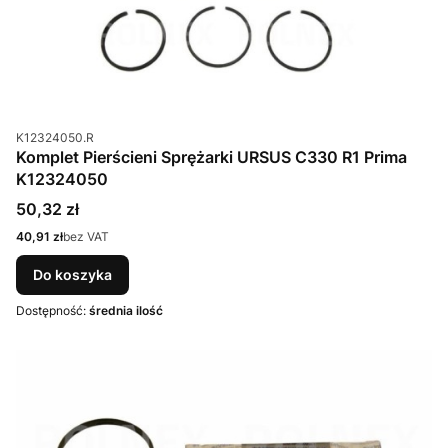
Kod produktu
K12324050.R
Komplet Pierścieni Sprężarki URSUS C330 R1 Prima
K12324050
Cena
50,32 zł
Cena
40,91 zł
bez VAT
Do koszyka
Dostępność:
średnia ilość