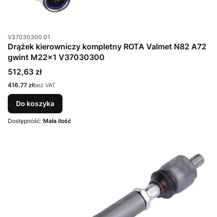
Kod produktu
V37030300.01
Drążek kierowniczy kompletny ROTA Valmet N82 A72
gwint M22x1 V37030300
Cena
512,63 zł
Cena
416,77 zł
bez VAT
Do koszyka
Dostępność:
Mała ilość