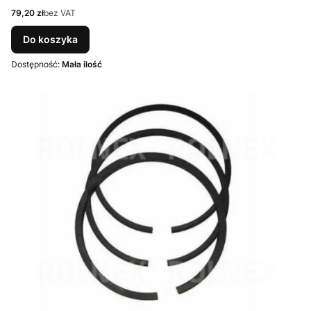
Cena
79,20 zł
bez VAT
Do koszyka
Dostępność:
Mała ilość