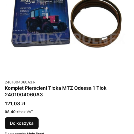
Kod produktu
2401004060A3.R
Komplet Pierścieni Tłoka MTZ Odessa 1 Tłok
2401004060A3
Cena
121,03 zł
Cena
98,40 zł
bez VAT
Do koszyka
Dostępność:
Mała ilość