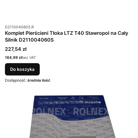
Kod produktu
D211004060S.R
Komplet Pierścieni Tłoka LTZ T40 Stawropol na Cały
Silnik D211004060S
Cena
227,54 zł
Cena
184,99 zł
bez VAT
Do koszyka
Dostępność:
średnia ilość