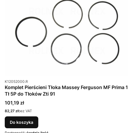
Kod produktu
K12052000.R
Komplet Pierścieni Tłoka Massey Ferguson MF Prima 1
Tł 5P do Tłoków Zti 91
Cena
101,19 zł
Cena
82,27 zł
bez VAT
Do koszyka
Dostępność:
średnia ilość