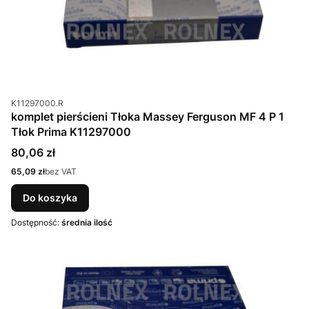
Kod produktu
K11297000.R
komplet pierścieni Tłoka Massey Ferguson MF 4 P 1
Tłok Prima K11297000
Cena
80,06 zł
Cena
65,09 zł
bez VAT
Do koszyka
Dostępność:
średnia ilość