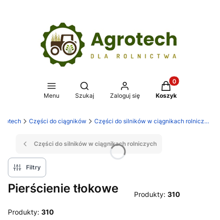
Produkty w koszy
Otwórz wyszukiwarkę
Menu
Szukaj
Zaloguj się
Koszyk
grotech
Części do ciągników
Części do silników w ciągnikach rolniczych
Części do silników w ciągnikach rolniczych
Filtry
Pierścienie tłokowe
Produkty:
310
Produkty:
310