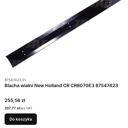
Kod produktu
87547423.01
Blacha wialni New Holland CR CR8070E3 87547423
Cena
255,56 zł
Cena
207,77 zł
bez VAT
Do koszyka