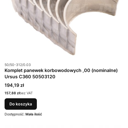
Kod produktu
50/50-312/0.03
Komplet panewek korbowodowych ,00 (nominalne)
Ursus C360 50503120
Cena
194,19 zł
Cena
157,88 zł
bez VAT
Do koszyka
Dostępność:
Mała ilość