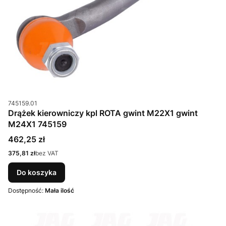
Kod produktu
745159.01
Drążek kierowniczy kpl ROTA gwint M22X1 gwint
M24X1 745159
Cena
462,25 zł
Cena
375,81 zł
bez VAT
Do koszyka
Dostępność:
Mała ilość