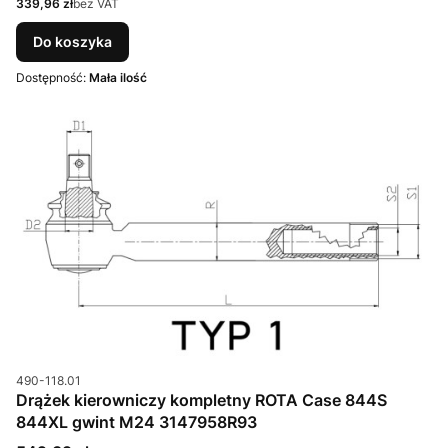
Cena
339,96 zł
bez VAT
Do koszyka
Dostępność:
Mała ilość
Kod produktu
490-118.01
Drążek kierowniczy kompletny ROTA Case 844S
844XL gwint M24 3147958R93