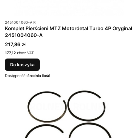
Kod produktu
2451004060-A.R
Komplet Pierścieni MTZ Motordetal Turbo 4P Oryginał
2451004060-A
Cena
217,86 zł
Cena
177,12 zł
bez VAT
Do koszyka
Dostępność:
średnia ilość