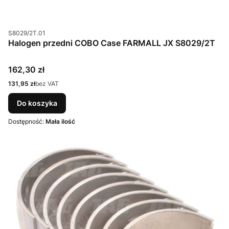
Kod produktu
S8029/2T.01
Halogen przedni COBO Case FARMALL JX S8029/2T
Cena
162,30 zł
Cena
131,95 zł
bez VAT
Do koszyka
Dostępność:
Mała ilość