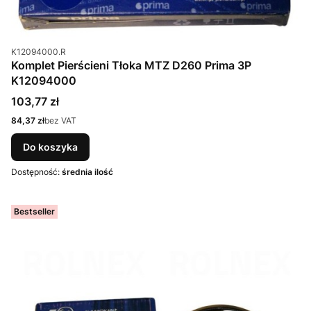
Kod produktu
K12094000.R
Komplet Pierścieni Tłoka MTZ D260 Prima 3P
K12094000
Cena
103,77 zł
Cena
84,37 zł
bez VAT
Do koszyka
Dostępność:
średnia ilość
Bestseller