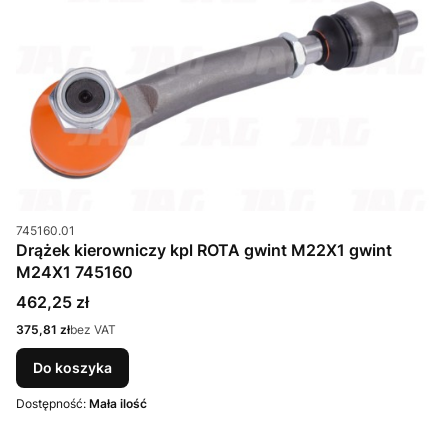
Kod produktu
745160.01
Drążek kierowniczy kpl ROTA gwint M22X1 gwint
M24X1 745160
Cena
462,25 zł
Cena
375,81 zł
bez VAT
Do koszyka
Dostępność:
Mała ilość