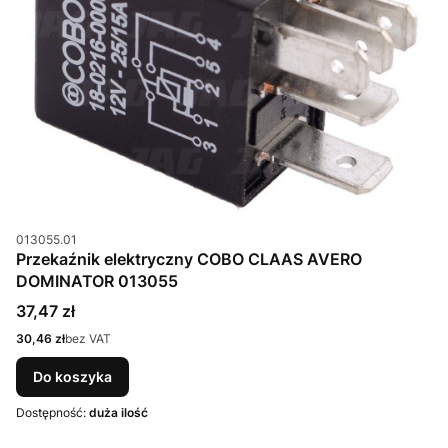
Kod produktu
013055.01
Przekaźnik elektryczny COBO CLAAS AVERO
DOMINATOR 013055
Cena
37,47 zł
Cena
30,46 zł
bez VAT
Do koszyka
Dostępność:
duża ilość