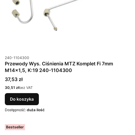
Kod produktu
240-1104300
Przewody Wys. Ciśnienia MTZ Komplet Fi 7mm
M14x1,5, K:19 240-1104300
Cena
37,53 zł
Cena
30,51 zł
bez VAT
Do koszyka
Dostępność:
duża ilość
Bestseller