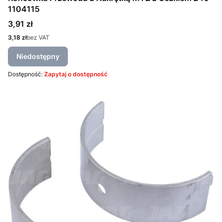
1104115
Cena
3,91 zł
Cena
3,18 zł
bez VAT
Niedostępny
Dostępność:
Zapytaj o dostępność