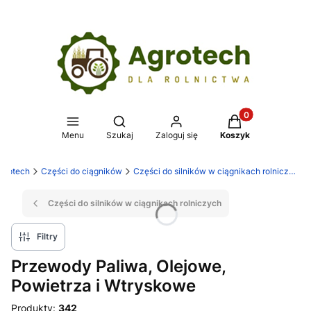
Produkty w koszy
Otwórz wyszukiwarkę
Menu
Szukaj
Zaloguj się
Koszyk
grotech
Części do ciągników
Części do silników w ciągnikach rolniczych
Części do silników w ciągnikach rolniczych
Filtry
Przewody Paliwa, Olejowe,
Powietrza i Wtryskowe
Produkty:
342