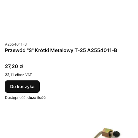
Kod produktu
A2554011-B
Przewód "S" Krótki Metalowy T-25 A2554011-B
Cena
27,20 zł
Cena
22,11 zł
bez VAT
Do koszyka
Dostępność:
duża ilość