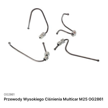
Kod produktu
OG2861
Przewody Wysokiego Ciśnienia Multicar M25 OG2861