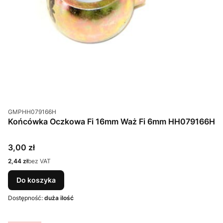
Kod produktu
GMPHH079166H
Końcówka Oczkowa Fi 16mm Waż Fi 6mm HH079166H
Cena
3,00 zł
Cena
2,44 zł
bez VAT
Do koszyka
Dostępność:
duża ilość