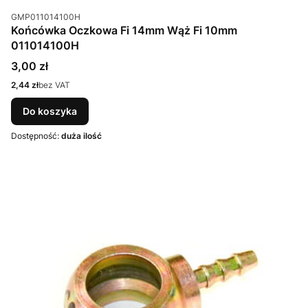
Kod produktu
GMP011014100H
Końcówka Oczkowa Fi 14mm Wąż Fi 10mm
011014100H
Cena
3,00 zł
Cena
2,44 zł
bez VAT
Do koszyka
Dostępność:
duża ilość