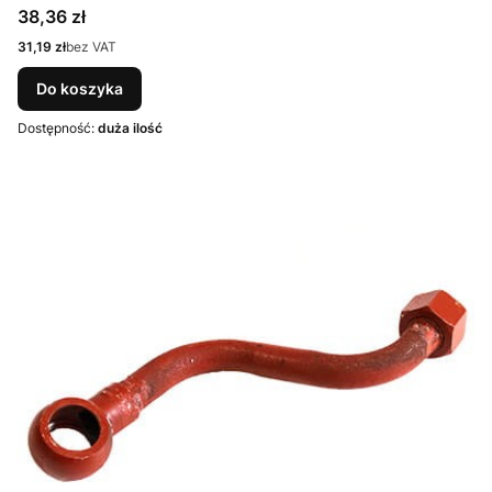
Cena
38,36 zł
Cena
31,19 zł
bez VAT
Do koszyka
Dostępność:
duża ilość