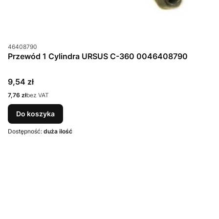
Kod produktu
46408790
Przewód 1 Cylindra URSUS C-360 0046408790
Cena
9,54 zł
Cena
7,76 zł
bez VAT
Do koszyka
Dostępność:
duża ilość