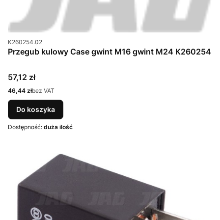
Kod produktu
K260254.02
Przegub kulowy Case gwint M16 gwint M24 K260254
Cena
57,12 zł
Cena
46,44 zł
bez VAT
Do koszyka
Dostępność:
duża ilość