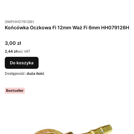
Kod produktu
GMPHH079126H
Końcówka Oczkowa Fi 12mm Waż Fi 6mm HH079126H
Cena
3,00 zł
Cena
2,44 zł
bez VAT
Do koszyka
Dostępność:
duża ilość
Bestseller