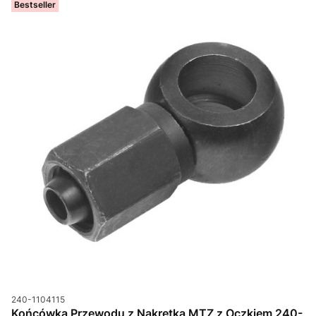
Bestseller
Kod produktu
240-1104115
Końcówka Przewodu z Nakrętką MTZ z Oczkiem 240-