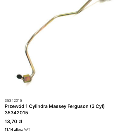
Kod produktu
35342015
Przewód 1 Cylindra Massey Ferguson (3 Cyl)
35342015
Cena
13,70 zł
Cena
11,14 zł
bez VAT