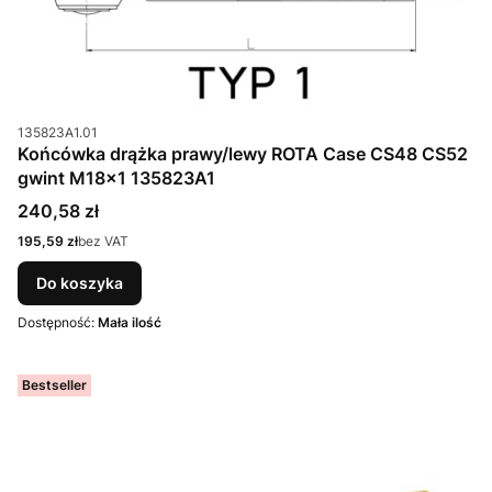
Kod produktu
135823A1.01
Końcówka drążka prawy/lewy ROTA Case CS48 CS52
gwint M18x1 135823A1
Cena
240,58 zł
Cena
195,59 zł
bez VAT
Do koszyka
Dostępność:
Mała ilość
Bestseller