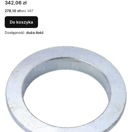
Cena
342,06 zł
Cena
278,10 zł
bez VAT
Do koszyka
Dostępność:
duża ilość