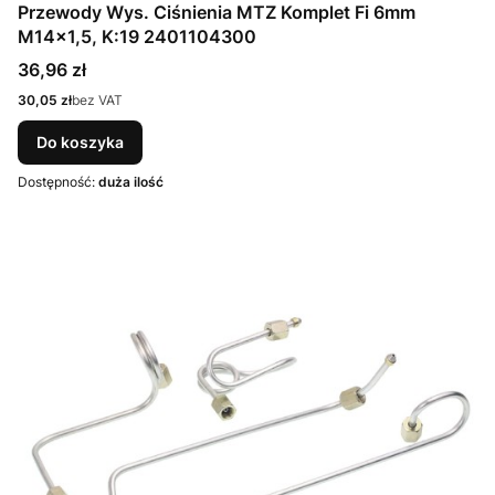
Przewody Wys. Ciśnienia MTZ Komplet Fi 6mm
M14x1,5, K:19 2401104300
Cena
36,96 zł
Cena
30,05 zł
bez VAT
Do koszyka
Dostępność:
duża ilość