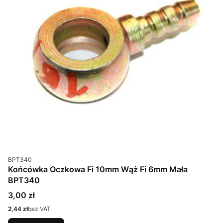
Kod produktu
BPT340
Końcówka Oczkowa Fi 10mm Wąż Fi 6mm Mała
BPT340
Cena
3,00 zł
Cena
2,44 zł
bez VAT