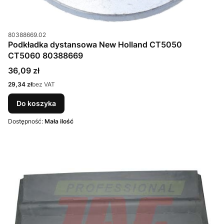
Kod produktu
80388669.02
Podkładka dystansowa New Holland CT5050
CT5060 80388669
Cena
36,09 zł
Cena
29,34 zł
bez VAT
Do koszyka
Dostępność:
Mała ilość