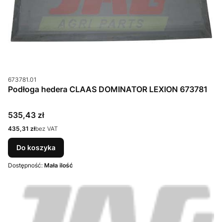
Kod produktu
673781.01
Podłoga hedera CLAAS DOMINATOR LEXION 673781
Cena
535,43 zł
Cena
435,31 zł
bez VAT
Do koszyka
Dostępność:
Mała ilość