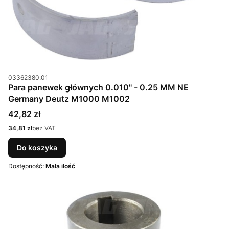
Kod produktu
03362380.01
Para panewek głównych 0.010'' - 0.25 MM NE
Germany Deutz M1000 M1002
Cena
42,82 zł
Cena
34,81 zł
bez VAT
Do koszyka
Dostępność:
Mała ilość