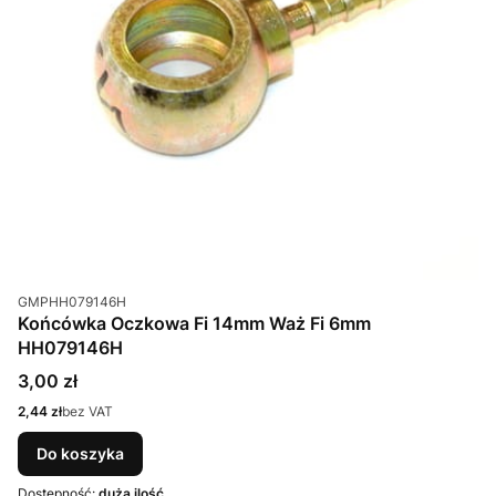
Kod produktu
GMPHH079146H
Końcówka Oczkowa Fi 14mm Waż Fi 6mm
HH079146H
Cena
3,00 zł
Cena
2,44 zł
bez VAT
Do koszyka
Dostępność:
duża ilość