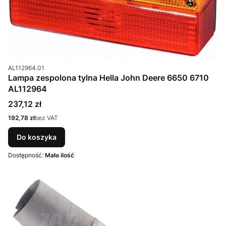
Kod produktu
AL112964.01
Lampa zespolona tylna Hella John Deere 6650 6710
AL112964
Cena
237,12 zł
Cena
192,78 zł
bez VAT
Do koszyka
Dostępność:
Mała ilość