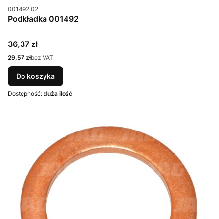
Kod produktu
001492.02
Podkładka 001492
Cena
36,37 zł
Cena
29,57 zł
bez VAT
Do koszyka
Dostępność:
duża ilość