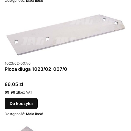
Dostępność:
Mała ilość
Kod produktu
1023/02-007/0
Płoza długa 1023/02-007/0
Cena
86,05 zł
Cena
69,96 zł
bez VAT
Do koszyka
Dostępność:
Mała ilość