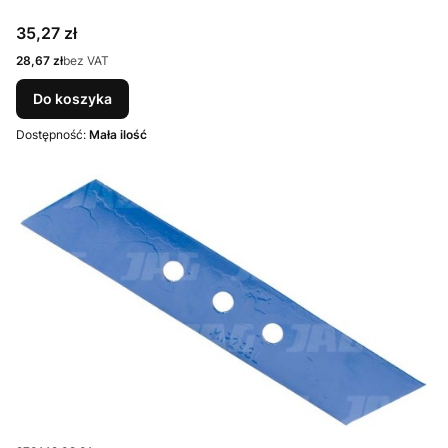
Cena
35,27 zł
Cena
28,67 zł
bez VAT
Do koszyka
Dostępność:
Mała ilość
Kod produktu