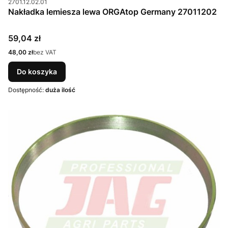
2701.12.02.01
Nakładka lemiesza lewa ORGAtop Germany 27011202
Cena
59,04 zł
Cena
48,00 zł
bez VAT
Do koszyka
Dostępność:
duża ilość