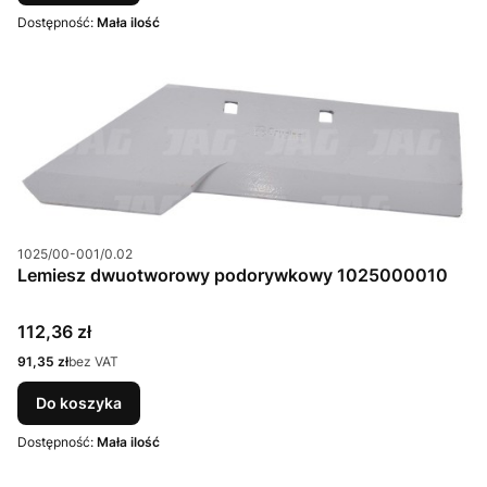
Dostępność:
Mała ilość
Kod produktu
1025/00-001/0.02
Lemiesz dwuotworowy podorywkowy 1025000010
Cena
112,36 zł
Cena
91,35 zł
bez VAT
Do koszyka
Dostępność:
Mała ilość