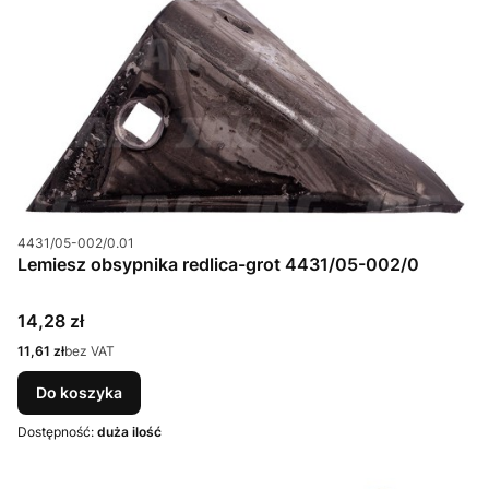
Kod produktu
4431/05-002/0.01
Lemiesz obsypnika redlica-grot 4431/05-002/0
Cena
14,28 zł
Cena
11,61 zł
bez VAT
Do koszyka
Dostępność:
duża ilość