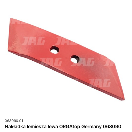
Kod produktu
063090.01
Nakładka lemiesza lewa ORGAtop Germany 063090