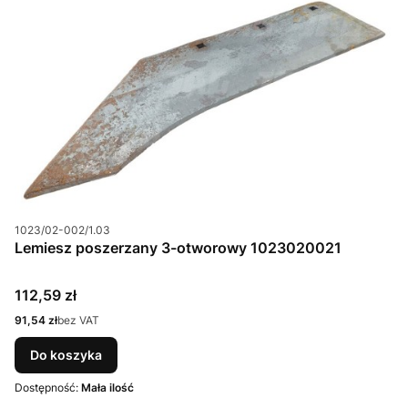
Kod produktu
1023/02-002/1.03
Lemiesz poszerzany 3-otworowy 1023020021
Cena
112,59 zł
Cena
91,54 zł
bez VAT
Do koszyka
Dostępność:
Mała ilość