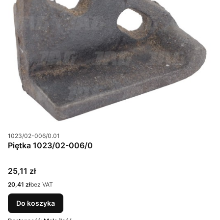
Kod produktu
1023/02-006/0.01
Piętka 1023/02-006/0
Cena
25,11 zł
Cena
20,41 zł
bez VAT
Do koszyka