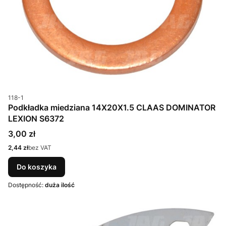
Kod produktu
118-1
Podkładka miedziana 14X20X1.5 CLAAS DOMINATOR
LEXION S6372
Cena
3,00 zł
Cena
2,44 zł
bez VAT
Do koszyka
Dostępność:
duża ilość