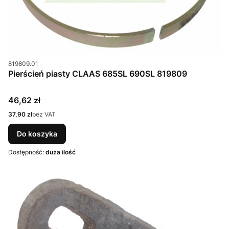
Kod produktu
819809.01
Pierścień piasty CLAAS 685SL 690SL 819809
Cena
46,62 zł
Cena
37,90 zł
bez VAT
Do koszyka
Dostępność:
duża ilość