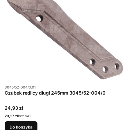
Kod produktu
3045/52-004/0.01
Czubek redlicy długi 245mm 3045/52-004/0
Cena
24,93 zł
Cena
20,27 zł
bez VAT
Do koszyka