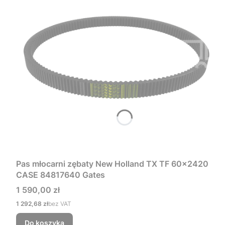
Pas młocarni zębaty New Holland TX TF 60x2420
CASE 84817640 Gates
Cena
1 590,00 zł
Cena
1 292,68 zł
bez VAT
Do koszyka