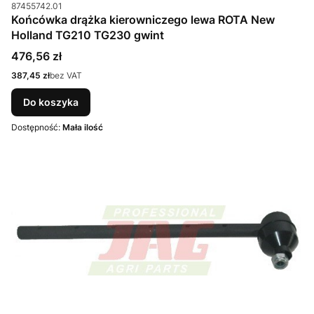
Kod produktu
87455742.01
Końcówka drążka kierowniczego lewa ROTA New
Holland TG210 TG230 gwint
Cena
476,56 zł
Cena
387,45 zł
bez VAT
Do koszyka
Dostępność:
Mała ilość