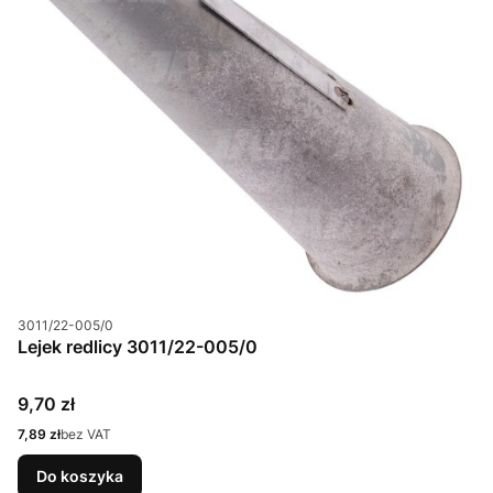
Kod produktu
3011/22-005/0
Lejek redlicy 3011/22-005/0
Cena
9,70 zł
Cena
7,89 zł
bez VAT
Do koszyka