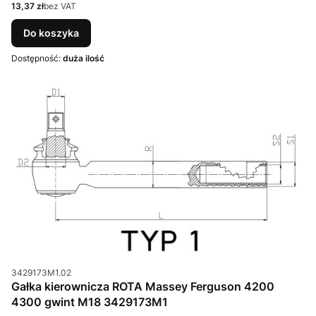
Cena
13,37 zł
bez VAT
Do koszyka
Dostępność:
duża ilość
Kod produktu
3429173M1.02
Gałka kierownicza ROTA Massey Ferguson 4200
4300 gwint M18 3429173M1