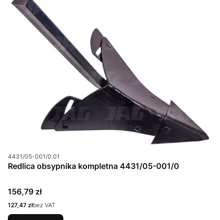
Kod produktu
4431/05-001/0.01
Redlica obsypnika kompletna 4431/05-001/0
Cena
156,79 zł
Cena
127,47 zł
bez VAT