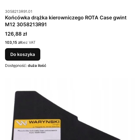
Kod produktu
3058213R91.01
Końcówka drążka kierowniczego ROTA Case gwint
M12 3058213R91
Cena
126,88 zł
Cena
103,15 zł
bez VAT
Do koszyka
Dostępność:
duża ilość