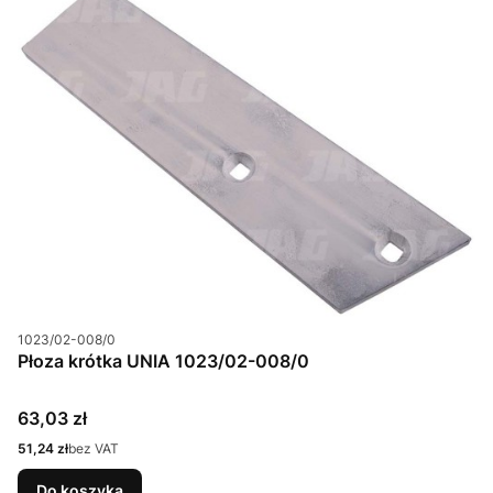
Kod produktu
1023/02-008/0
Płoza krótka UNIA 1023/02-008/0
Cena
63,03 zł
Cena
51,24 zł
bez VAT
Do koszyka