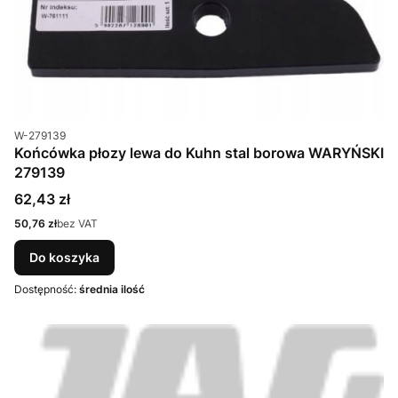
Kod produktu
W-279139
Końcówka płozy lewa do Kuhn stal borowa WARYŃSKI
279139
Cena
62,43 zł
Cena
50,76 zł
bez VAT
Do koszyka
Dostępność:
średnia ilość