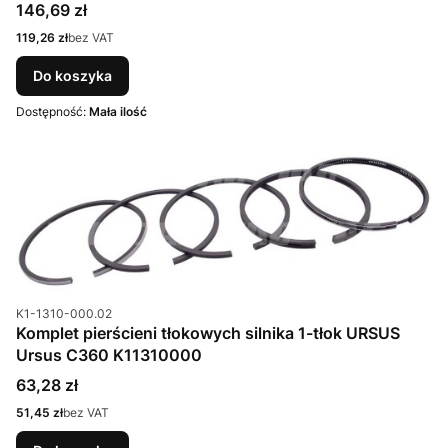
Cena
146,69 zł
Cena
119,26 zł
bez VAT
Do koszyka
Dostępność:
Mała ilość
Kod produktu
K1-1310-000.02
Komplet pierścieni tłokowych silnika 1-tłok URSUS
Ursus C360 K11310000
Cena
63,28 zł
Cena
51,45 zł
bez VAT