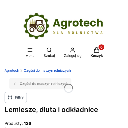
Produkty w koszy
Otwórz wyszukiwarkę
Menu
Szukaj
Zaloguj się
Koszyk
Agrotech
Części do maszyn rolniczych
Części do maszyn rolniczych
Filtry
Lemiesze, dłuta i odkładnice
Produkty:
126