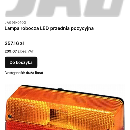
Kod produktu
JAG96-0100
Lampa robocza LED przednia pozycyjna
Cena
257,16 zł
Cena
209,07 zł
bez VAT
Do koszyka
Dostępność:
duża ilość