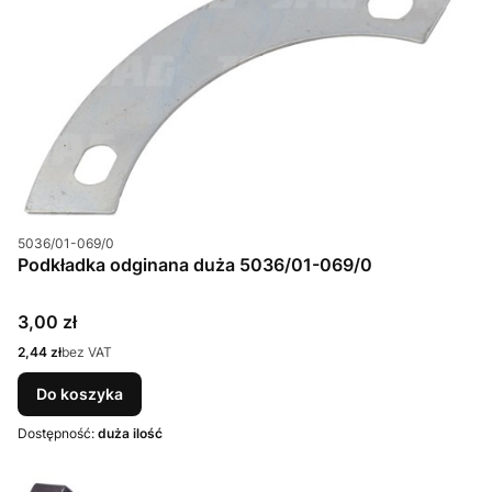
Kod produktu
5036/01-069/0
Podkładka odginana duża 5036/01-069/0
Cena
3,00 zł
Cena
2,44 zł
bez VAT
Do koszyka
Dostępność:
duża ilość