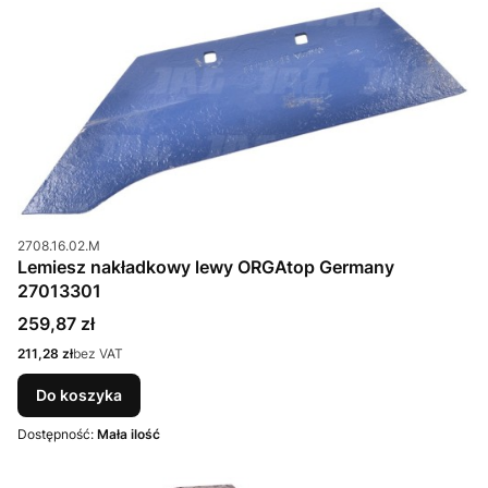
Kod produktu
2708.16.02.M
Lemiesz nakładkowy lewy ORGAtop Germany
27013301
Cena
259,87 zł
Cena
211,28 zł
bez VAT
Do koszyka
Dostępność:
Mała ilość