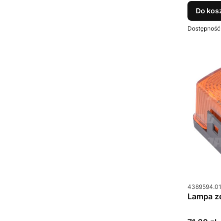
Do kos
Dostępność
Kod produkt
4389594.0
Lampa z