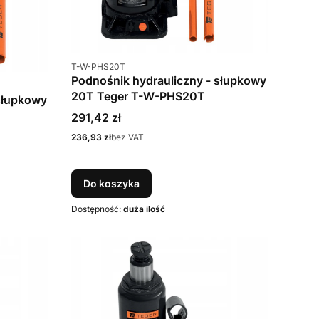
Kod produktu
T-W-PHS20T
Podnośnik hydrauliczny - słupkowy
20T Teger T-W-PHS20T
słupkowy
Cena
291,42 zł
Cena
236,93 zł
bez VAT
Do koszyka
Dostępność:
duża ilość