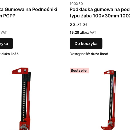
u
Kod produktu
100X30
ka Gumowa na Podnośniki
Podkładka gumowa na pod
m PGPP
typu żaba 100x30mm 100
Cena
23,71 zł
Cena
 VAT
19,28 zł
bez VAT
zyka
Do koszyka
:
duża ilość
Dostępność:
duża ilość
Bestseller