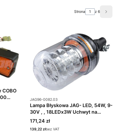
Strona
z 6
Następne pro
wy COBO
300
Kod produktu
JAG96-0082.03
Lampa Błyskowa JAG- LED, 54W, 9-
30V , , 18LEDx3W Uchwyt na
elastyczny
Cena
171,24 zł
Cena
139,22 zł
bez VAT