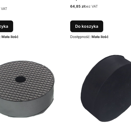
Cena
64,85 zł
bez VAT
 VAT
zyka
Do koszyka
:
Mała ilość
Dostępność:
Mała ilość