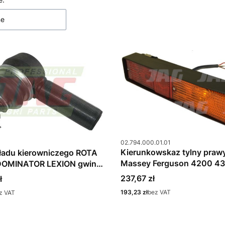
 produktów
ne
Kod produktu
u
02.794.000.01.01
Kierunkowskaz tylny pra
ładu kierowniczego ROTA
Massey Ferguson 4200 4
OMINATOR LEXION gwint
02.794.000.01
nt
Cena
237,67 zł
ł
Cena
193,23 zł
bez VAT
z VAT