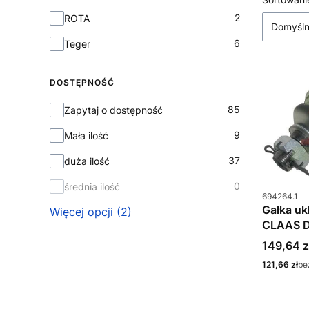
Lista
2
ROTA
Domyśl
6
Teger
DOSTĘPNOŚĆ
Dostępność
85
Zapytaj o dostępność
9
Mała ilość
37
duża ilość
0
średnia ilość
Kod produkt
694264.1
Gałka uk
Więcej opcji (2)
CLAAS D
M20 gwi
Cena
149,64 z
Cena
121,66 zł
be