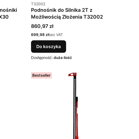
Kod produktu
T32002
nośniki
Podnośnik do Silnika 2T z
X30
Możliwością Złożenia T32002
Cena
860,97 zł
Cena
699,98 zł
bez VAT
Do koszyka
Dostępność:
duża ilość
Bestseller