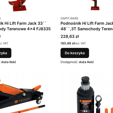
u
Kod produktu
5
GMPFJ8485
k Hi Lift Farm Jack 33``
Podnośnik Hi Lift Farm Jac
dy Terenowe 4x4 FJ8335
48``,3T Samochody Tere
FJ8485
Cena
ł
228,63 zł
Cena
ez VAT
185,88 zł
bez VAT
zyka
Do koszyka
:
duża ilość
Dostępność:
duża ilość