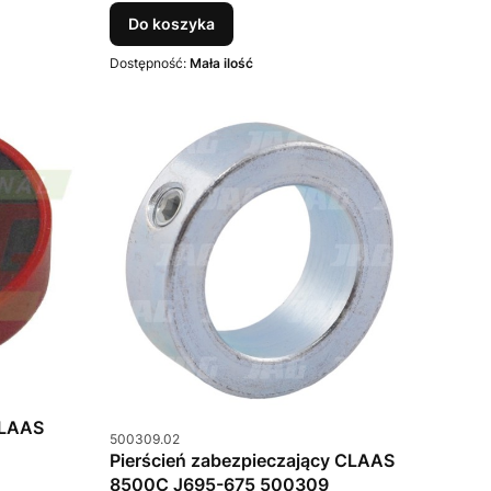
Do koszyka
Dostępność:
Mała ilość
CLAAS
Kod produktu
500309.02
Pierścień zabezpieczający CLAAS
8500C J695-675 500309