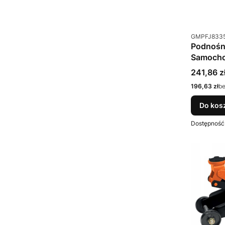
Kod produkt
GMPFJ833
Podnośni
Samocho
Cena
241,86 z
Cena
196,63 zł
b
Do kos
Dostępność