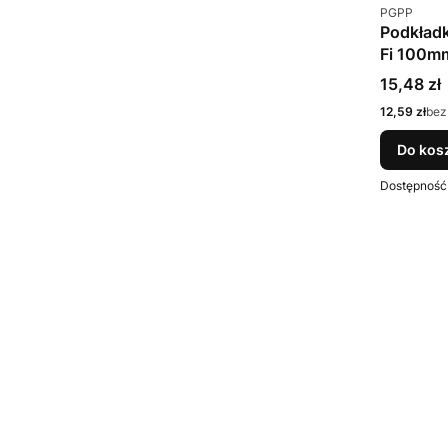
Kod produkt
PGPP
Podkład
Fi 100m
Cena
15,48 zł
Cena
12,59 zł
bez
Do kos
Dostępność