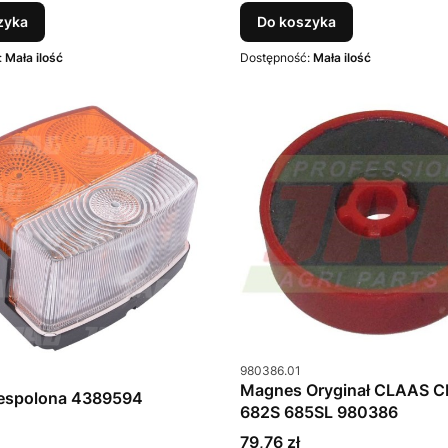
zyka
Do koszyka
:
Mała ilość
Dostępność:
Mała ilość
Kod produktu
980386.01
u
1
Magnes Oryginał CLAAS 
espolona 4389594
682S 685SL 980386
Cena
79,76 zł