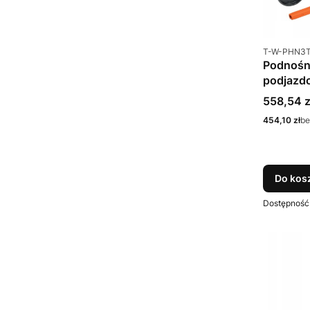
Kod produkt
T-W-PHN3
Podnośni
podjazd
Cena
558,54 z
Cena
454,10 zł
be
Do kos
Dostępność