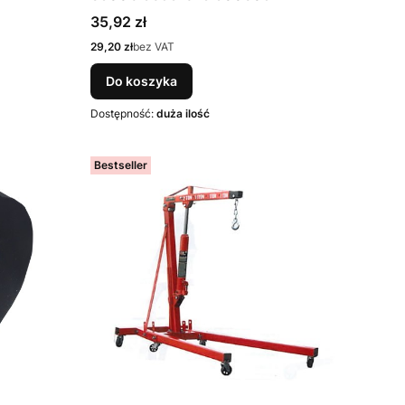
Cena
35,92 zł
Cena
29,20 zł
bez VAT
Do koszyka
Dostępność:
duża ilość
Bestseller