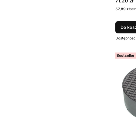
Cena
71,20 zł
Cena
57,89 zł
bez
Do kos
Dostępność
Bestseller