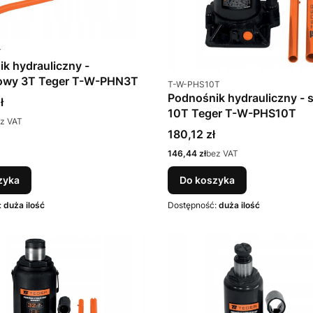
u
T
k hydrauliczny -
owy 3T Teger T-W-PHN3T
Kod produktu
T-W-PHS10T
Podnośnik hydrauliczny - 
ł
10T Teger T-W-PHS10T
z VAT
Cena
180,12 zł
Cena
146,44 zł
bez VAT
zyka
Do koszyka
:
duża ilość
Dostępność:
duża ilość