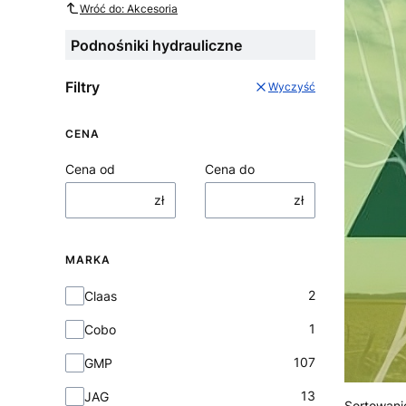
Wróć do: Akcesoria
Podnośniki hydrauliczne
Filtry
Wyczyść
CENA
Cena od
Cena do
zł
zł
MARKA
Marka
2
Claas
1
Cobo
107
GMP
13
JAG
Sortowani