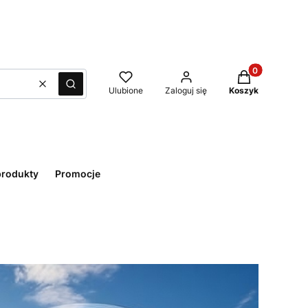
Produkty w kos
Wyczyść
Szukaj
Ulubione
Zaloguj się
Koszyk
rodukty
Promocje