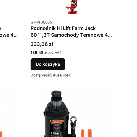
Kod produktu
GMPFJ8605
k
Podnośnik Hi Lift Farm Jack
nowe 4x4
60``,3T Samochody Terenowe 4x4
FJ8605
Cena
233,06 zł
Cena
189,48 zł
bez VAT
Do koszyka
Dostępność:
duża ilość