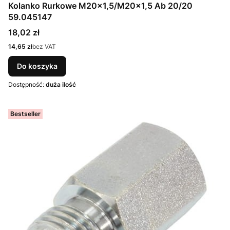
Kolanko Rurkowe M20x1,5/M20x1,5 Ab 20/20
59.045147
Cena
18,02 zł
Cena
14,65 zł
bez VAT
Do koszyka
Dostępność:
duża ilość
Bestseller