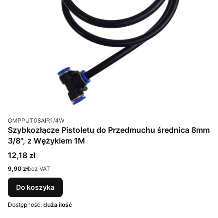
Kod produktu
GMPPUT08AIR1/4W
Szybkozłącze Pistoletu do Przedmuchu średnica 8mm
3/8", z Wężykiem 1M
Cena
12,18 zł
Cena
9,90 zł
bez VAT
Do koszyka
Dostępność:
duża ilość