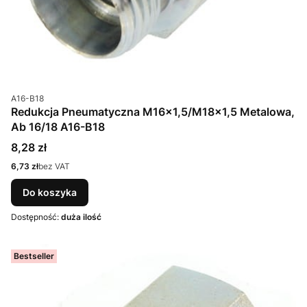
Kod produktu
A16-B18
Redukcja Pneumatyczna M16x1,5/M18x1,5 Metalowa,
Ab 16/18 A16-B18
Cena
8,28 zł
Cena
6,73 zł
bez VAT
Do koszyka
Dostępność:
duża ilość
Bestseller