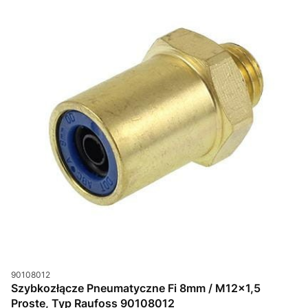
Kod produktu
90108012
Szybkozłącze Pneumatyczne Fi 8mm / M12x1,5
Proste, Typ Raufoss 90108012