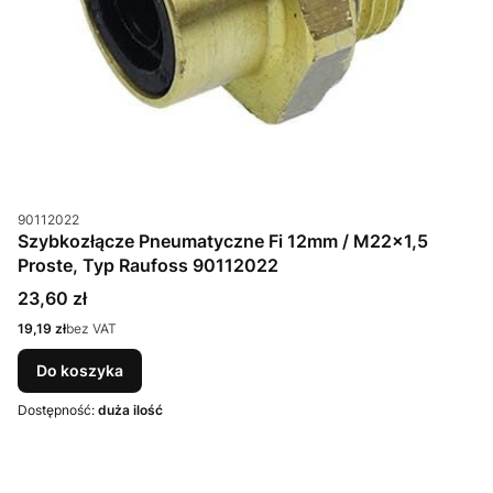
Kod produktu
90112022
Szybkozłącze Pneumatyczne Fi 12mm / M22x1,5
Proste, Typ Raufoss 90112022
Cena
23,60 zł
Cena
19,19 zł
bez VAT
Do koszyka
Dostępność:
duża ilość