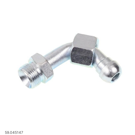
Kod produktu
59.045147