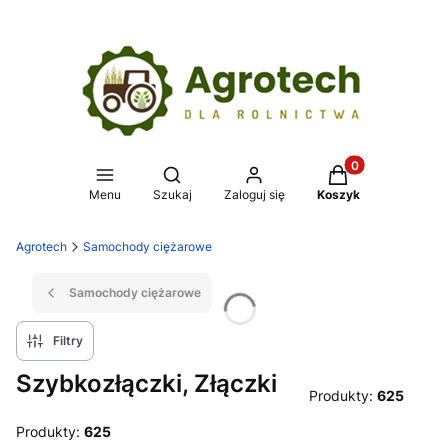
Produkty w koszy
Otwórz wyszukiwarkę
Menu
Szukaj
Zaloguj się
Koszyk
Agrotech
Samochody ciężarowe
Samochody ciężarowe
Filtry
Szybkozłączki, Złączki
Produkty:
625
Produkty:
625