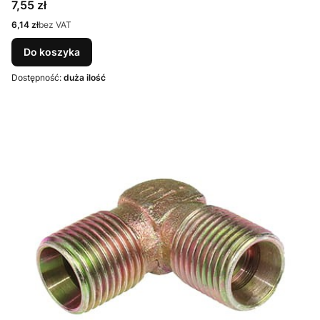
Cena
7,55 zł
Cena
6,14 zł
bez VAT
Do koszyka
Dostępność:
duża ilość