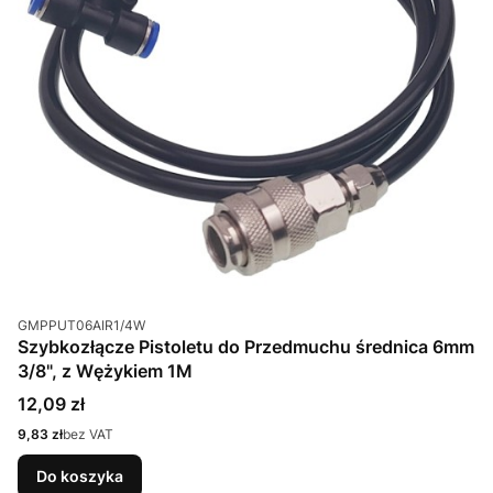
Kod produktu
GMPPUT06AIR1/4W
Szybkozłącze Pistoletu do Przedmuchu średnica 6mm
3/8", z Wężykiem 1M
Cena
12,09 zł
Cena
9,83 zł
bez VAT
Do koszyka