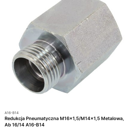
Kod produktu
A16-B14
Redukcja Pneumatyczna M16x1,5/M14x1,5 Metalowa,
Ab 16/14 A16-B14