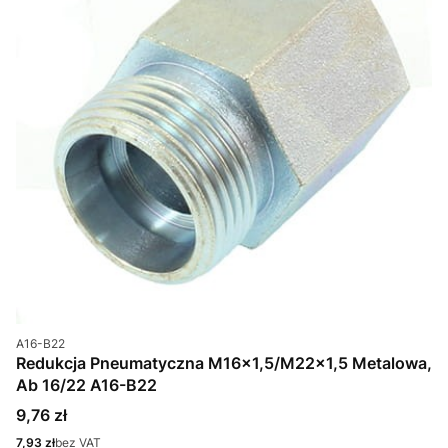
Kod produktu
A16-B22
Redukcja Pneumatyczna M16x1,5/M22x1,5 Metalowa,
Ab 16/22 A16-B22
Cena
9,76 zł
Cena
7,93 zł
bez VAT