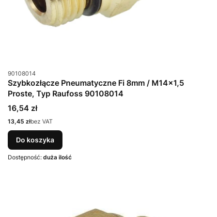
Kod produktu
90108014
Szybkozłącze Pneumatyczne Fi 8mm / M14x1,5
Proste, Typ Raufoss 90108014
Cena
16,54 zł
Cena
13,45 zł
bez VAT
Do koszyka
Dostępność:
duża ilość