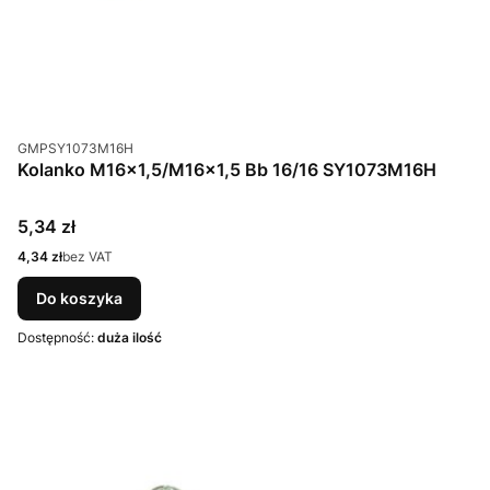
Kod produktu
GMPSY1073M16H
Kolanko M16x1,5/M16x1,5 Bb 16/16 SY1073M16H
Cena
5,34 zł
Cena
4,34 zł
bez VAT
Do koszyka
Dostępność:
duża ilość