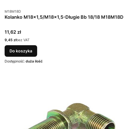
Kod produktu
M18M18D
Kolanko M18x1,5/M18x1,5-Długie Bb 18/18 M18M18D
Cena
11,62 zł
Cena
9,45 zł
bez VAT
Do koszyka
Dostępność:
duża ilość