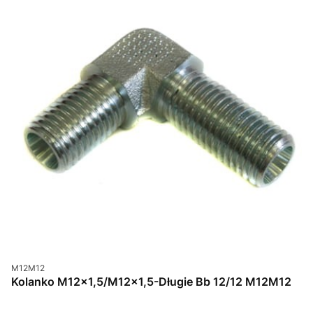
Kod produktu
M12M12
Kolanko M12x1,5/M12x1,5-Długie Bb 12/12 M12M12