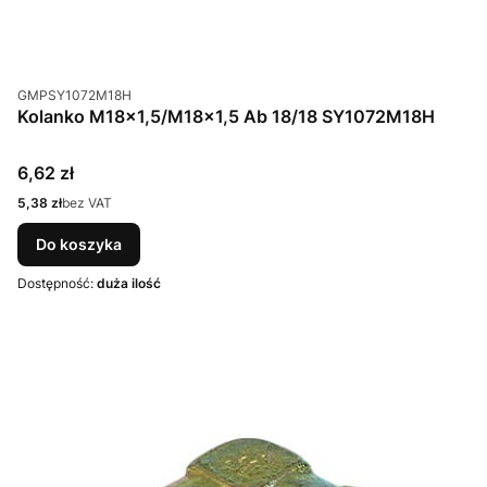
Kod produktu
GMPSY1072M18H
Kolanko M18x1,5/M18x1,5 Ab 18/18 SY1072M18H
Cena
6,62 zł
Cena
5,38 zł
bez VAT
Do koszyka
Dostępność:
duża ilość