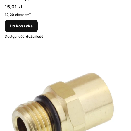
Cena
15,01 zł
Cena
12,20 zł
bez VAT
Do koszyka
Dostępność:
duża ilość