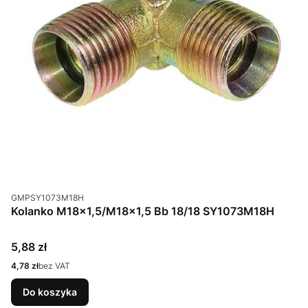
Kod produktu
GMPSY1073M18H
Kolanko M18x1,5/M18x1,5 Bb 18/18 SY1073M18H
Cena
5,88 zł
Cena
4,78 zł
bez VAT
Do koszyka