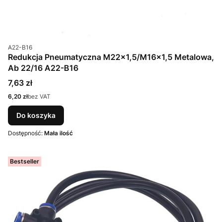
Kod produktu
A22-B16
Redukcja Pneumatyczna M22x1,5/M16x1,5 Metalowa,
Ab 22/16 A22-B16
Cena
7,63 zł
Cena
6,20 zł
bez VAT
Do koszyka
Dostępność:
Mała ilość
Bestseller