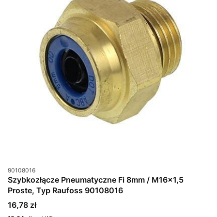
Kod produktu
90108016
Szybkozłącze Pneumatyczne Fi 8mm / M16x1,5
Proste, Typ Raufoss 90108016
Cena
16,78 zł