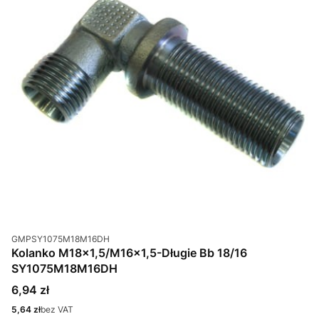
Kod produktu
GMPSY1075M18M16DH
Kolanko M18x1,5/M16x1,5-Długie Bb 18/16
SY1075M18M16DH
Cena
6,94 zł
Cena
5,64 zł
bez VAT