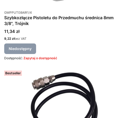
Kod produktu
GMPPUT08AIR1/4
Szybkozłącze Pistoletu do Przedmuchu średnica 8mm
3/8", Trójnik
Cena
11,34 zł
Cena
9,22 zł
bez VAT
Niedostępny
Dostępność:
Zapytaj o dostępność
Bestseller