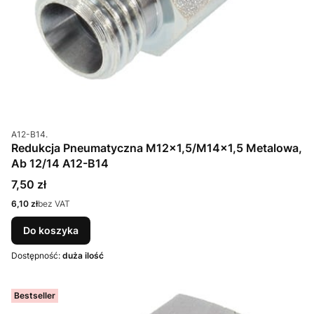
Kod produktu
A12-B14.
Redukcja Pneumatyczna M12x1,5/M14x1,5 Metalowa,
Ab 12/14 A12-B14
Cena
7,50 zł
Cena
6,10 zł
bez VAT
Do koszyka
Dostępność:
duża ilość
Bestseller