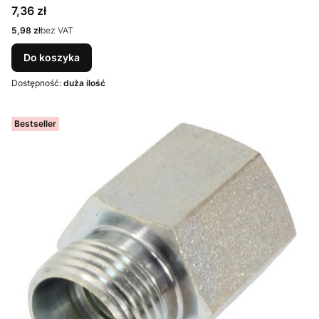
Cena
7,36 zł
Cena
5,98 zł
bez VAT
Do koszyka
Dostępność:
duża ilość
Bestseller