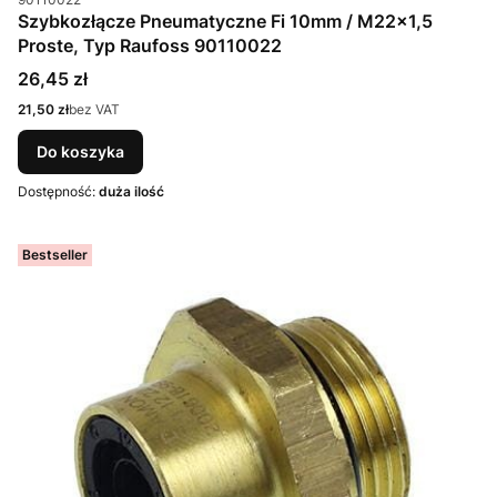
Szybkozłącze Pneumatyczne Fi 10mm / M22x1,5
Proste, Typ Raufoss 90110022
Cena
26,45 zł
Cena
21,50 zł
bez VAT
Do koszyka
Dostępność:
duża ilość
Bestseller