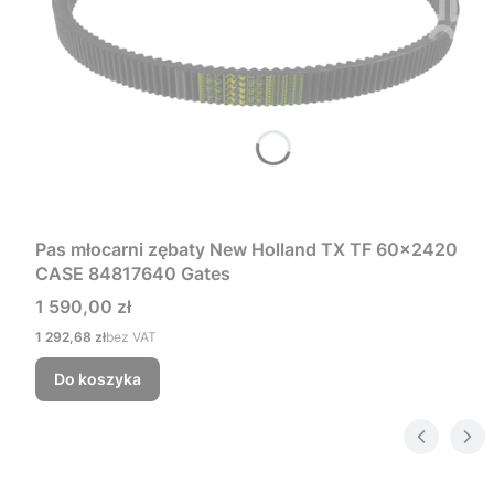
Pas młocarni zębaty New Holland TX TF 60x2420
CASE 84817640 Gates
Cena
1 590,00 zł
Cena
1 292,68 zł
bez VAT
Do koszyka