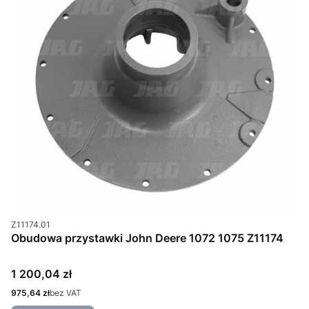
Kod produktu
Z11174.01
Obudowa przystawki John Deere 1072 1075 Z11174
Cena
1 200,04 zł
Cena
975,64 zł
bez VAT