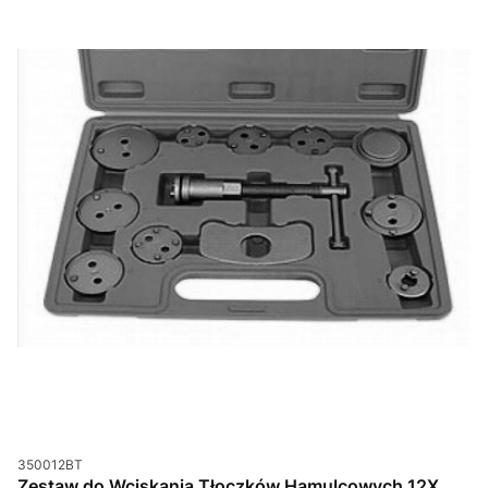
Kod produktu
350012BT
Zestaw do Wciskania Tłoczków Hamulcowych 12X