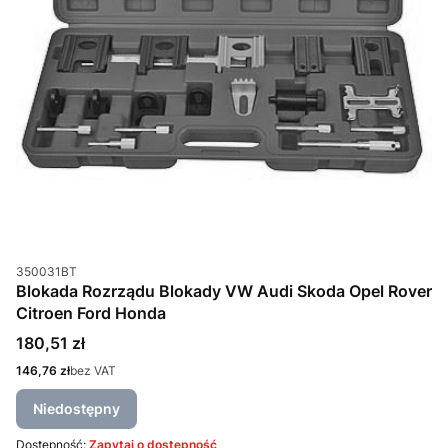
Kod produktu
350031BT
Blokada Rozrządu Blokady VW Audi Skoda Opel Rover
Citroen Ford Honda
Cena
180,51 zł
Cena
146,76 zł
bez VAT
Niedostępny
Dostępność:
Zapytaj o dostępność