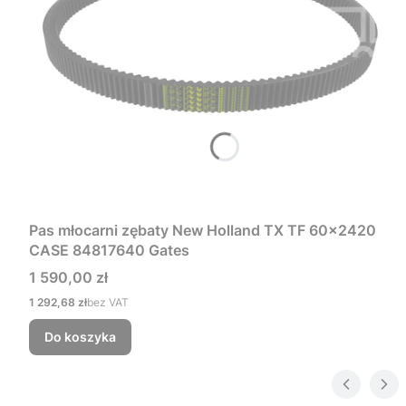
Pas młocarni zębaty New Holland TX TF 60x2420
CASE 84817640 Gates
Cena
1 590,00 zł
Cena
1 292,68 zł
bez VAT
Do koszyka