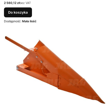
Cena
2 560,12 zł
bez VAT
Do koszyka
Dostępność:
Mała ilość