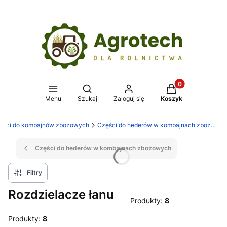
Produkty w koszy
Otwórz wyszukiwarkę
Menu
Szukaj
Zaloguj się
Koszyk
ęści do kombajnów zbożowych
Części do hederów w kombajnach zbożowych
Części do hederów w kombajnach zbożowych
Filtry
Rozdzielacze łanu
Produkty:
8
Produkty:
8