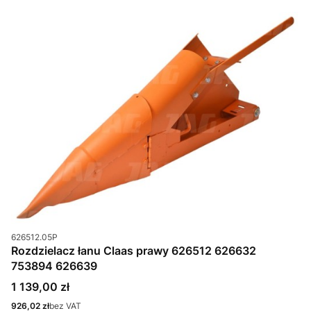
Kod produktu
626512.05P
Rozdzielacz łanu Claas prawy 626512 626632
753894 626639
Cena
1 139,00 zł
Cena
926,02 zł
bez VAT