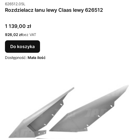
Kod produktu
626512.05L
Rozdzielacz łanu lewy Claas lewy 626512
Cena
1 139,00 zł
Cena
926,02 zł
bez VAT
Do koszyka
Dostępność:
Mała ilość