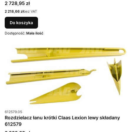
Cena
2 728,95 zł
Cena
2 218,66 zł
bez VAT
Do koszyka
Dostępność:
Mała ilość
Kod produktu
612579.05
Rozdzielacz łanu krótki Claas Lexion lewy składany
612579