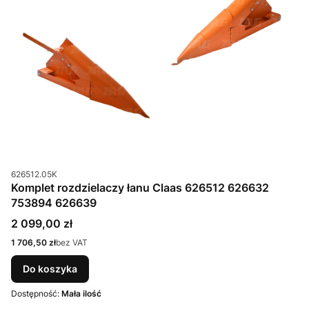
Kod produktu
626512.05K
Komplet rozdzielaczy łanu Claas 626512 626632
753894 626639
Cena
2 099,00 zł
Cena
1 706,50 zł
bez VAT
Do koszyka
Dostępność:
Mała ilość