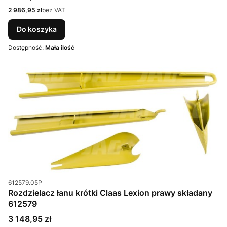
Cena
2 986,95 zł
bez VAT
Do koszyka
Dostępność:
Mała ilość
Kod produktu
612579.05P
Rozdzielacz łanu krótki Claas Lexion prawy składany
612579
Cena
3 148,95 zł