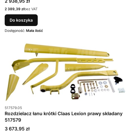
Cena
2 938,95 zł
Cena
2 389,39 zł
bez VAT
Do koszyka
Dostępność:
Mała ilość
Kod produktu
517579.05
Rozdzielacz łanu krótki Claas Lexion prawy składany
517579
Cena
3 673,95 zł