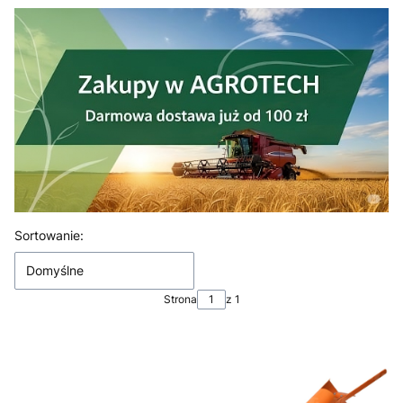
Lista produktów
Sortowanie:
Domyślne
Strona
z 1