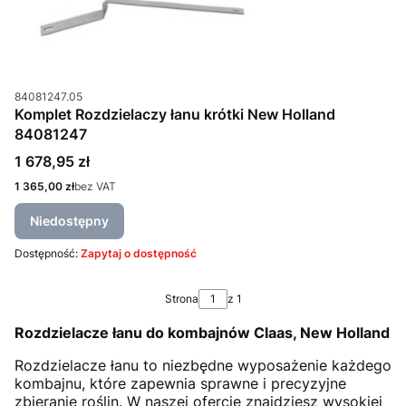
Kod produktu
84081247.05
Komplet Rozdzielaczy łanu krótki New Holland
84081247
Cena
1 678,95 zł
Cena
1 365,00 zł
bez VAT
Niedostępny
Dostępność:
Zapytaj o dostępność
Strona
z 1
Rozdzielacze łanu do kombajnów Claas, New Holland
Rozdzielacze łanu to niezbędne wyposażenie każdego
kombajnu, które zapewnia sprawne i precyzyjne
zbieranie roślin. W naszej ofercie znajdziesz wysokiej