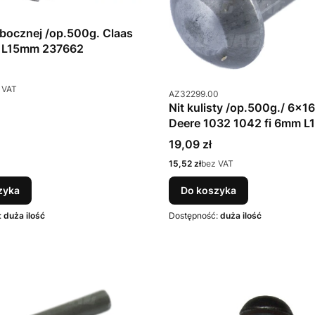
u
 bocznej /op.500g. Claas
 L15mm 237662
 VAT
Kod produktu
AZ32299.00
Nit kulisty /op.500g./ 6x1
Deere 1032 1042 fi 6mm 
AZ32299
Cena
19,09 zł
Cena
15,52 zł
bez VAT
zyka
Do koszyka
:
duża ilość
Dostępność:
duża ilość