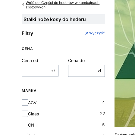
Wróć do: Części do hederów w kombajnach
zbożowych
Stalki noże kosy do hederu
Filtry
Wyczyść
CENA
Cena od
Cena do
zł
zł
MARKA
Marka
4
AGV
22
Claas
5
CNH
Sortowani