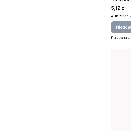
Cena
5,12 zł
Cena
4,16 zł
bez 
Niedos
Dostępność