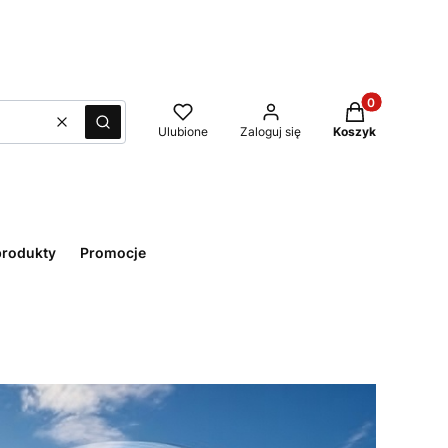
Produkty w kos
Wyczyść
Szukaj
Ulubione
Zaloguj się
Koszyk
rodukty
Promocje