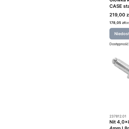
CASE st
Cena
219,00 z
Cena
178,05 zł
be
Niedos
Dostępność
Kod produkt
237812.01
Nit 4,0x
4mm L8