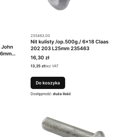
Kod produktu
235463.00
Nit kulisty /op.500g./ 6x18 Claas
6 John
202 203 L25mm 235463
L16mm
Cena
16,30 zł
Cena
13,25 zł
bez VAT
Do koszyka
Dostępność:
duża ilość