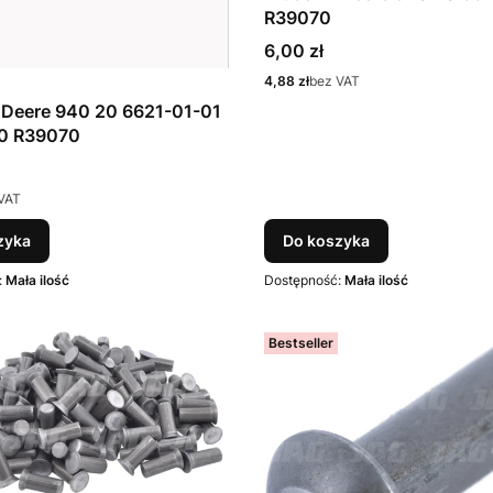
R39070
Cena
6,00 zł
Cena
4,88 zł
bez VAT
u
 Deere 940 20 6621-01-01
0 R39070
VAT
zyka
Do koszyka
:
Mała ilość
Dostępność:
Mała ilość
Bestseller