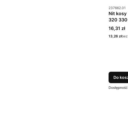
Kod produkt
237662.01
Nit kosy
320 330
Cena
16,31 zł
Cena
13,26 zł
bez
Do kos
Dostępność