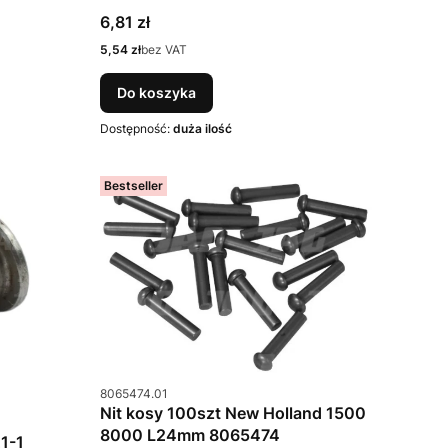
Cena
6,81 zł
Cena
5,54 zł
bez VAT
Do koszyka
Dostępność:
duża ilość
Bestseller
Kod produktu
8065474.01
Nit kosy 100szt New Holland 1500
8000 L24mm 8065474
1-1