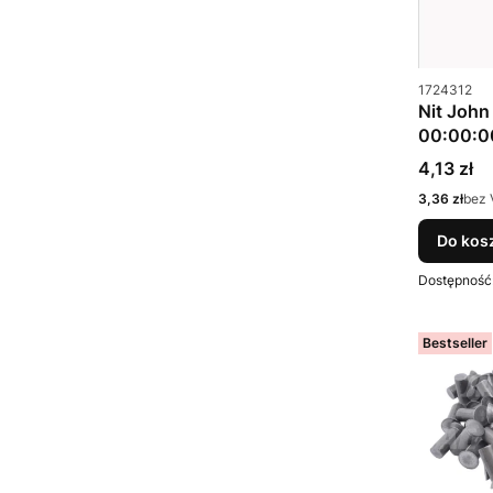
Kod produkt
1724312
Nit John
00:00:0
Cena
4,13 zł
Cena
3,36 zł
bez 
Do kos
Dostępność
Bestseller