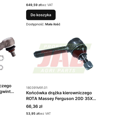
Cena
649,59 zł
bez VAT
Do koszyka
Dostępność:
Mała ilość
iczego
Kod produktu
180391M91.01
gwint
Końcówka drążka kierowniczego
ROTA Massey Ferguson 20D 35X
180391M91
Cena
66,36 zł
Cena
53,95 zł
bez VAT