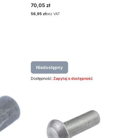
Cena
70,05 zł
Cena
56,95 zł
bez VAT
Niedostępny
Dostępność:
Zapytaj o dostępność