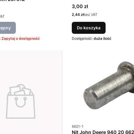
Cena
3,00 zł
Cena
2,44 zł
bez VAT
VAT
tępny
Do koszyka
:
Zapytaj o dostępność
Dostępność:
duża ilość
Kod produktu
6621-1
Nit John Deere 940 20 662