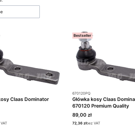
 produktów
ne
Bestseller
u
Kod produktu
670120PQ
kosy Claas Dominator
Główka kosy Claas Domina
670120 Premium Quality
Cena
89,00 zł
Cena
 VAT
72,36 zł
bez VAT