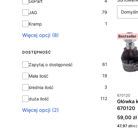
Lista
4
GoPart
Domyśl
79
JAG
1
Kramp
Więcej opcji (8)
Bestseller
DOSTĘPNOŚĆ
Dostępność
61
Zapytaj o dostępność
19
Mała ilość
3
średnia ilość
Kod produkt
670120
112
duża ilość
Główka 
670120
Więcej opcji (2)
Cena
59,00 zł
Cena
47,97 zł
bez