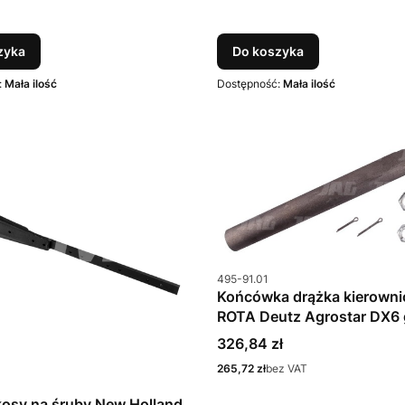
zyka
Do koszyka
:
Mała ilość
Dostępność:
Mała ilość
Kod produktu
495-91.01
Końcówka drążka kierown
ROTA Deutz Agrostar DX6 
M20 gwint M22
Cena
326,84 zł
Cena
265,72 zł
bez VAT
u
osy na śruby New Holland