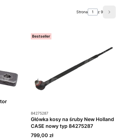
Strona
z 9
Następne pro
Bestseller
tor
Kod produktu
84275287
Główka kosy na śruby New Holland
CASE nowy typ 84275287
Cena
799,00 zł