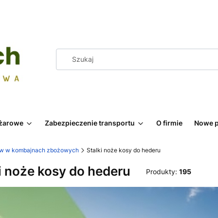
żarowe
Zabezpieczenie transportu
O firmie
Nowe p
ów w kombajnach zbożowych
Stalki noże kosy do hederu
i noże kosy do hederu
Produkty:
195