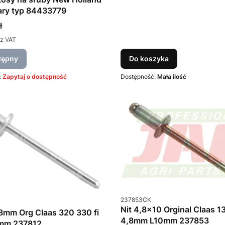
ary typ 84433779
ł
z VAT
tępny
Do koszyka
:
Zapytaj o dostępność
Dostępność:
Mała ilość
Kod produktu
237853CK
u
Nit 4,8x10 Orginal Claas 13
8mm Org Claas 320 330 fi
4,8mm L10mm 237853
mm 237812