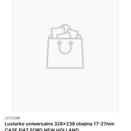
Kod produktu
LP0328R
Lusterko uniwersalne 328x238 obejma 17-27mm
CASE FIAT FORD NEW HOLLAND