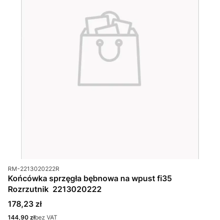
Kod produktu
RM-2213020222R
Końcówka sprzęgła bębnowa na wpust fi35
Rozrzutnik 2213020222
Cena
178,23 zł
Cena
144,90 zł
bez VAT