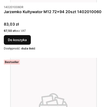
Kod produktu
1402010060R
Jarzemko Kultywator M12 72x94 20szt 1402010060
Cena
83,03 zł
Cena
67,50 zł
bez VAT
Do koszyka
Dostępność:
duża ilość
Bestseller