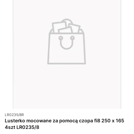
Kod produktu
LR0235/8R
Lusterko mocowane za pomocą czopa fi8 250 x 165
4szt LR0235/8