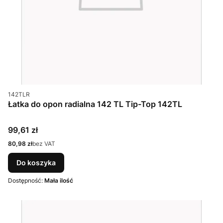
Kod produktu
142TLR
Łatka do opon radialna 142 TL Tip-Top 142TL
Cena
99,61 zł
Cena
80,98 zł
bez VAT
Do koszyka
Dostępność:
Mała ilość