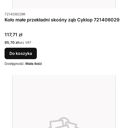
Kod produktu
721406029R
Koło małe przekładni skośny ząb Cyklop 721406029
Cena
117,71 zł
Cena
95,70 zł
bez VAT
Do koszyka
Dostępność:
Mała ilość