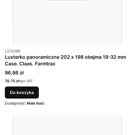
Kod produktu
LS7026R
Lusterko panoramiczne 202 x 198 obejma 18-32 mm
Case. Claas. Farmtrac
Cena
96,86 zł
Cena
78,75 zł
bez VAT
Do koszyka
Dostępność:
Mała ilość