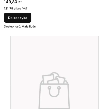
Cena
149,80 zł
Cena
121,79 zł
bez VAT
Do koszyka
Dostępność:
Mała ilość