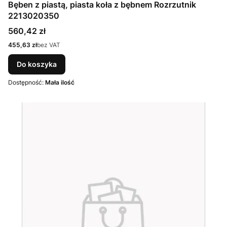
Bęben z piastą, piasta koła z bębnem Rozrzutnik
2213020350
Cena
560,42 zł
Cena
455,63 zł
bez VAT
Do koszyka
Dostępność:
Mała ilość