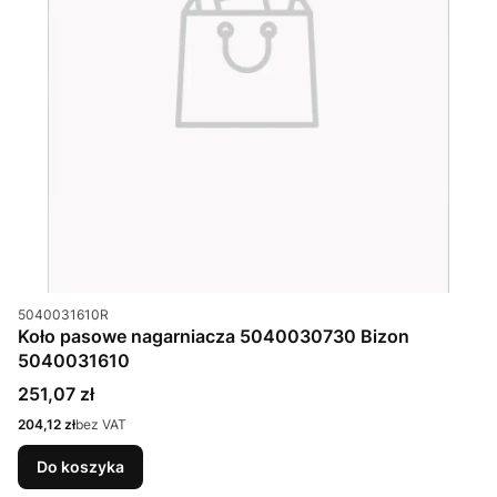
Kod produktu
5040031610R
Koło pasowe nagarniacza 5040030730 Bizon
5040031610
Cena
251,07 zł
Cena
204,12 zł
bez VAT
Do koszyka