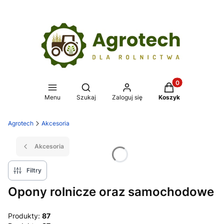
Produkty w koszy
Otwórz wyszukiwarkę
Menu
Szukaj
Zaloguj się
Koszyk
Agrotech
Akcesoria
Akcesoria
Filtry
Opony rolnicze oraz samochodowe
Produkty:
87