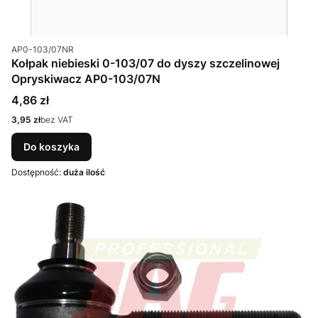
Kod produktu
AP0-103/07NR
Kołpak niebieski 0-103/07 do dyszy szczelinowej
Opryskiwacz AP0-103/07N
Cena
4,86 zł
Cena
3,95 zł
bez VAT
Do koszyka
Dostępność:
duża ilość