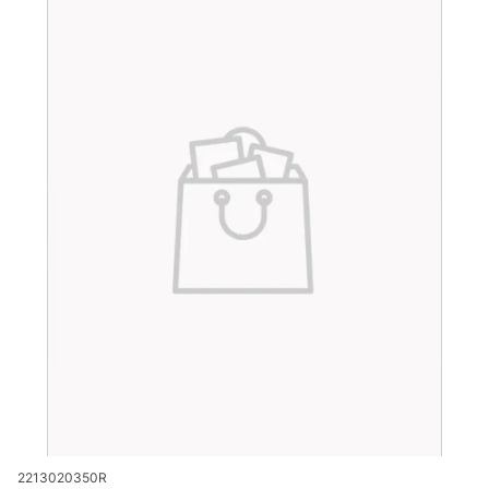
Kod produktu
2213020350R