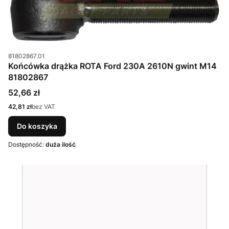
Kod produktu
81802867.01
Końcówka drążka ROTA Ford 230A 2610N gwint M14
81802867
Cena
52,66 zł
Cena
42,81 zł
bez VAT
Do koszyka
Dostępność:
duża ilość