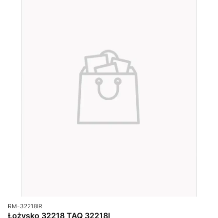
Kod produktu
RM-32218IR
Łożysko 32218 TAQ 32218I