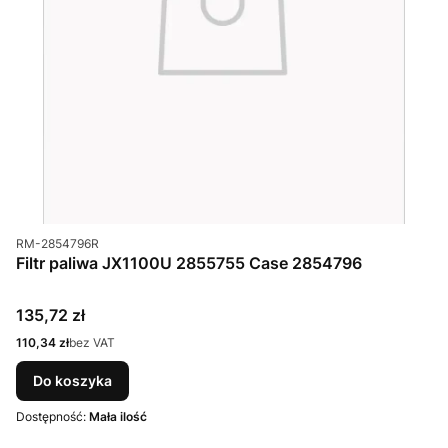
Kod produktu
RM-2854796R
Filtr paliwa JX1100U 2855755 Case 2854796
Cena
135,72 zł
Cena
110,34 zł
bez VAT
Do koszyka
Dostępność:
Mała ilość