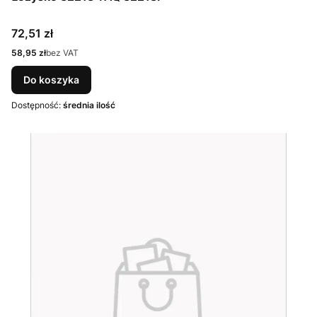
Cena
72,51 zł
Cena
58,95 zł
bez VAT
Do koszyka
Dostępność:
średnia ilość