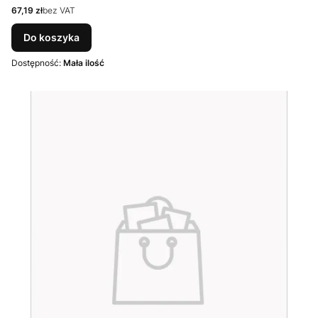
Cena
67,19 zł
bez VAT
Do koszyka
Dostępność:
Mała ilość