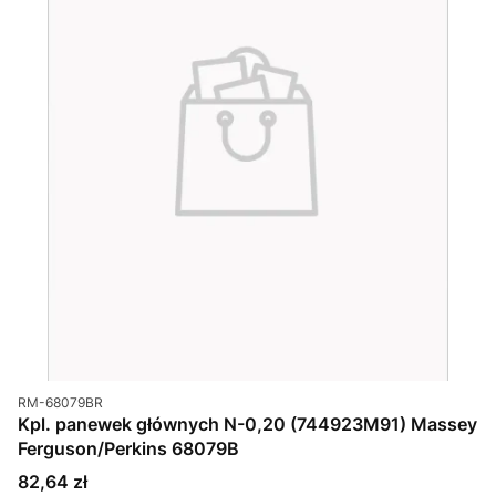
Kod produktu
RM-68079BR
Kpl. panewek głównych N-0,20 (744923M91) Massey
Ferguson/Perkins 68079B
Cena
82,64 zł