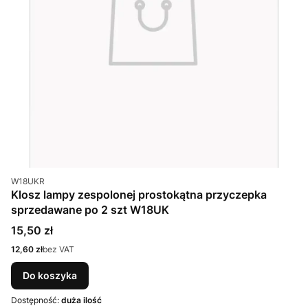
Kod produktu
W18UKR
Klosz lampy zespolonej prostokątna przyczepka
sprzedawane po 2 szt W18UK
Cena
15,50 zł
Cena
12,60 zł
bez VAT
Do koszyka
Dostępność:
duża ilość