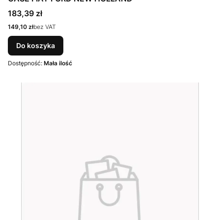
Cena
183,39 zł
Cena
149,10 zł
bez VAT
Do koszyka
Dostępność:
Mała ilość