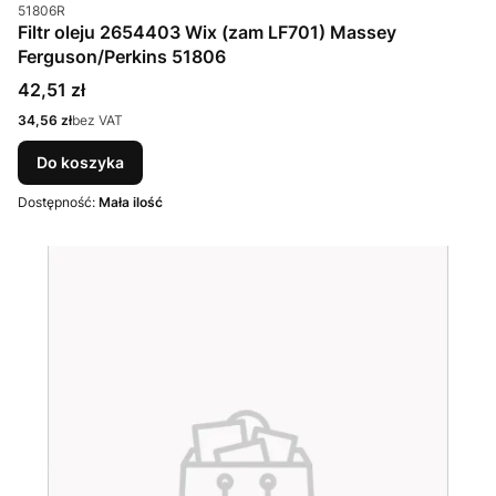
Kod produktu
51806R
Filtr oleju 2654403 Wix (zam LF701) Massey
Ferguson/Perkins 51806
Cena
42,51 zł
Cena
34,56 zł
bez VAT
Do koszyka
Dostępność:
Mała ilość