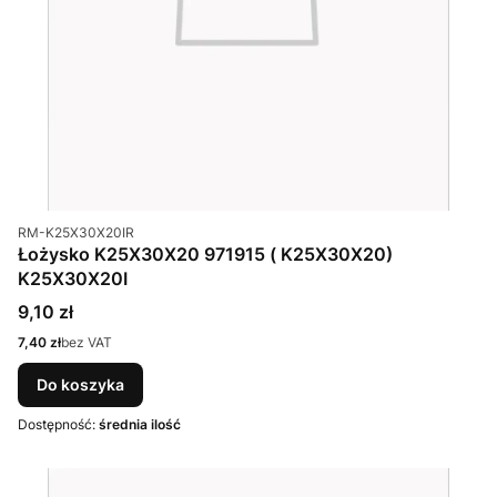
Kod produktu
RM-K25X30X20IR
Łożysko K25X30X20 971915 ( K25X30X20)
K25X30X20I
Cena
9,10 zł
Cena
7,40 zł
bez VAT
Do koszyka
Dostępność:
średnia ilość