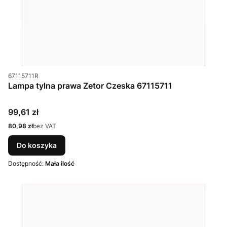
Kod produktu
67115711R
Lampa tylna prawa Zetor Czeska 67115711
Cena
99,61 zł
Cena
80,98 zł
bez VAT
Do koszyka
Dostępność:
Mała ilość