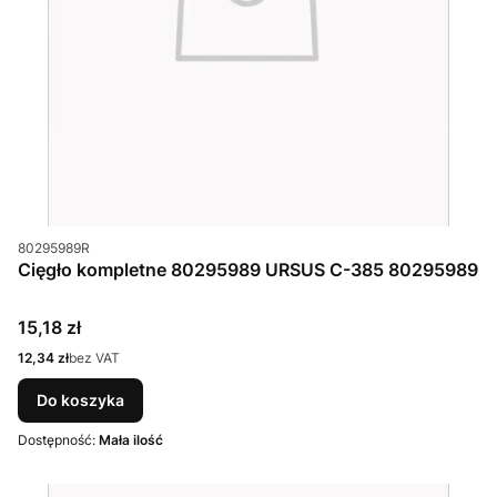
Kod produktu
80295989R
Cięgło kompletne 80295989 URSUS C-385 80295989
Cena
15,18 zł
Cena
12,34 zł
bez VAT
Do koszyka
Dostępność:
Mała ilość