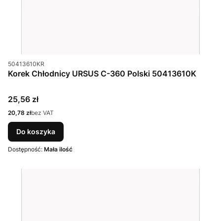
Kod produktu
50413610KR
Korek Chłodnicy URSUS C-360 Polski 50413610K
Cena
25,56 zł
Cena
20,78 zł
bez VAT
Do koszyka
Dostępność:
Mała ilość