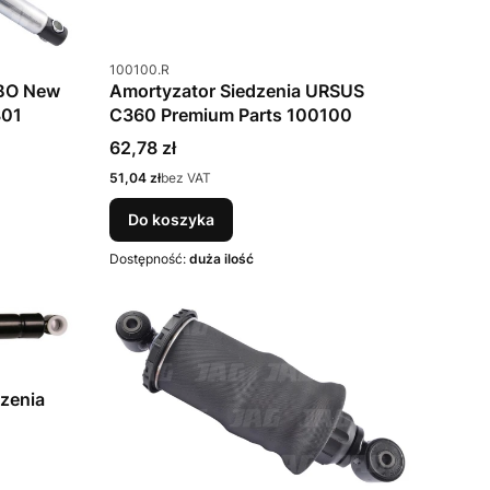
Kod produktu
100100.R
Amortyzator Siedzenia URSUS
OBO New
C360 Premium Parts 100100
801
Cena
62,78 zł
Cena
51,04 zł
bez VAT
Do koszyka
Dostępność:
duża ilość
zenia