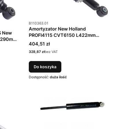
Kod produktu
B110363.01
Amortyzator New Holland
S New
PROFI4115 CVT6150 L422mm
 L290mm
B110363 84163866
Cena
404,51 zł
Cena
328,87 zł
bez VAT
Do koszyka
Dostępność:
duża ilość