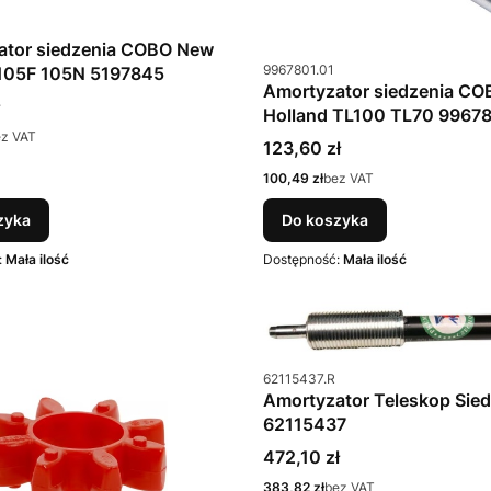
u
ator siedzenia COBO New
Kod produktu
9967801.01
 105F 105N 5197845
Amortyzator siedzenia C
Holland TL100 TL70 9967
ez VAT
Cena
123,60 zł
Cena
100,49 zł
bez VAT
zyka
Do koszyka
:
Mała ilość
Dostępność:
Mała ilość
Kod produktu
62115437.R
Amortyzator Teleskop Sied
62115437
Cena
472,10 zł
Cena
383,82 zł
bez VAT