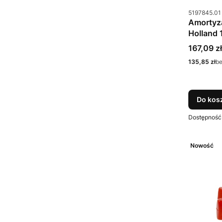
Kod produkt
5197845.01
Amortyz
Holland
Cena
167,09 zł
Cena
135,85 zł
b
Do kos
Dostępność
Nowość