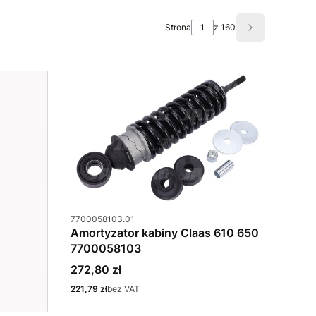
Strona
z 160
Następne pro
Kod produktu
7700058103.01
Amortyzator kabiny Claas 610 650
7700058103
Cena
272,80 zł
Cena
221,79 zł
bez VAT