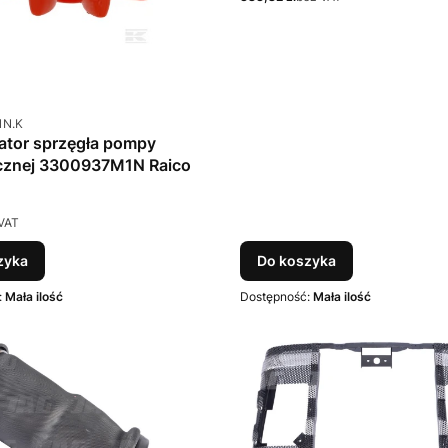
u
1N.K
ator sprzęgła pompy
icznej 3300937M1N Raico
VAT
zyka
Do koszyka
:
Mała ilość
Dostępność:
Mała ilość