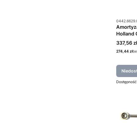
Kod produkt
0442.6629.
Amortyz
Holland
0442.6
Cena
337,56 z
Cena
274,44 zł
be
Niedos
Dostępność