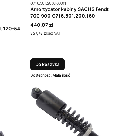
Kod produktu
G716.501.200.160.01
Amortyzator kabiny SACHS Fendt
700 900 G716.501.200.160
Cena
440,07 zł
lt 120-54
Cena
357,78 zł
bez VAT
Do koszyka
Dostępność:
Mała ilość