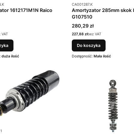
u
Kod produktu
N.K
CA001287.K
ator 1612171M1N Raico
Amortyzator 285mm skok 
G107510
Cena
280,29 zł
Cena
z VAT
227,88 zł
bez VAT
zyka
Do koszyka
:
duża ilość
Dostępność:
Mała ilość
u
01