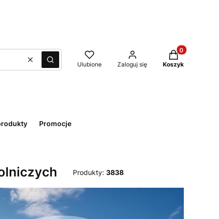
Produkty w kos
Wyczyść
Szukaj
Ulubione
Zaloguj się
Koszyk
rodukty
Promocje
rolniczych
Produkty:
3838