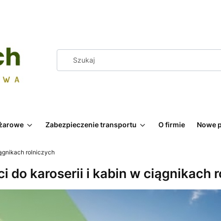
żarowe
Zabezpieczenie transportu
O firmie
Nowe p
iągnikach rolniczych
i do karoserii i kabin w ciągnikach 