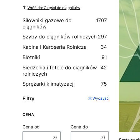
Wróć do: Części do ciągników
Siłowniki gazowe do
1707
ciągników
Szyby do ciągników rolniczych
297
Kabina I Karoseria Rolnicza
34
Błotniki
91
Siedzenia i fotele do ciągników
42
rolniczych
Sprężarki klimatyzacji
75
Filtry
Wyczyść
CENA
Cena od
Cena do
zł
zł
Sortowani