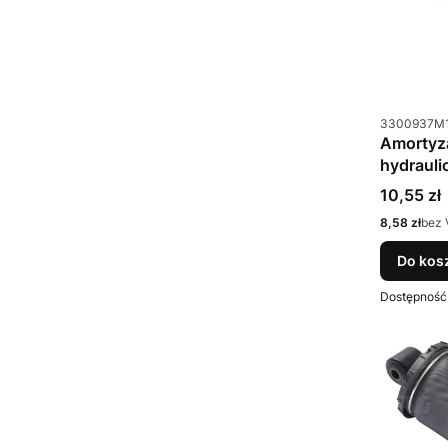
Kod produkt
3300937M
Amortyz
hydraul
Cena
10,55 zł
Cena
8,58 zł
bez 
Do kos
Dostępność