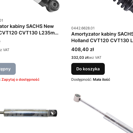
u
01
ator kabiny SACHS New
Kod produktu
0442.6628.01
 CVT120 CVT130 L235mm
Amortyzator kabiny SACH
629
Holland CVT120 CVT130
ł
0442.6628
Cena
408,40 zł
z VAT
Cena
332,03 zł
bez VAT
tępny
Do koszyka
:
Zapytaj o dostępność
Dostępność:
Mała ilość