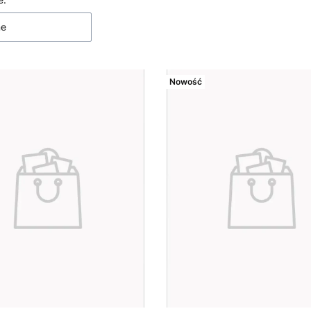
 produktów
ne
Nowość