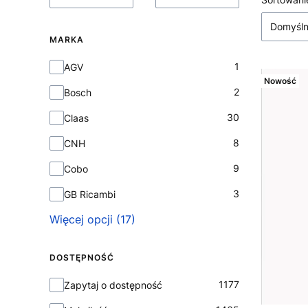
Lista
Domyśl
MARKA
Marka
1
AGV
Nowość
2
Bosch
30
Claas
8
CNH
9
Cobo
3
GB Ricambi
Więcej opcji (17)
DOSTĘPNOŚĆ
Dostępność
1177
Zapytaj o dostępność