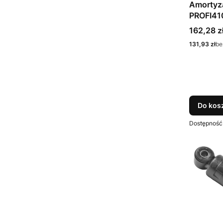
Amortyza
PROFI41
Cena
162,28 z
Cena
131,93 zł
be
Do kos
Dostępność