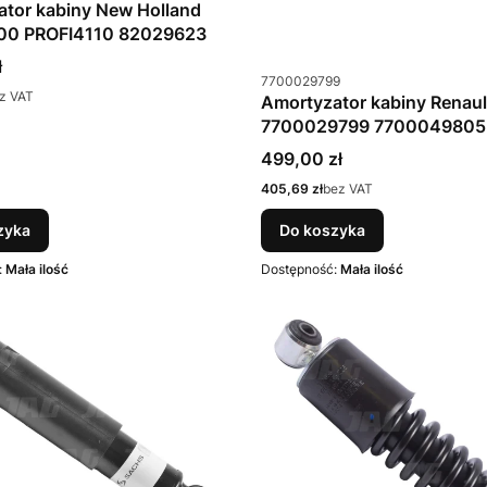
tor kabiny New Holland
00 PROFI4110 82029623
ł
Kod produktu
7700029799
z VAT
Amortyzator kabiny Renau
7700029799 7700049805
Cena
499,00 zł
Cena
405,69 zł
bez VAT
zyka
Do koszyka
:
Mała ilość
Dostępność:
Mała ilość