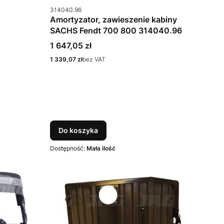
Kod produktu
314040.96
Amortyzator, zawieszenie kabiny
SACHS Fendt 700 800 314040.96
Cena
1 647,05 zł
Cena
1 339,07 zł
bez VAT
Do koszyka
Dostępność:
Mała ilość