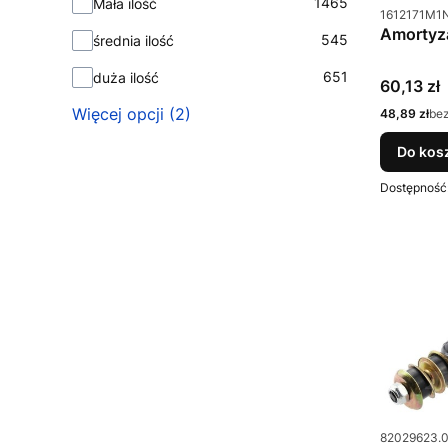
1465
Mała ilość
Kod produkt
1612171M1
Amortyz
545
średnia ilość
651
duża ilość
Cena
60,13 zł
Więcej opcji (2)
Cena
48,89 zł
be
Do kos
Dostępność
Kod produkt
82029623.