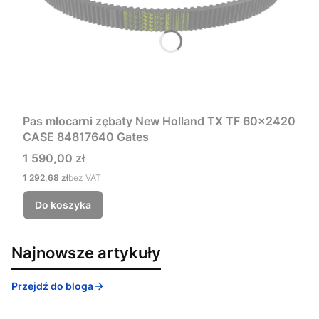
Pas młocarni zębaty New Holland TX TF 60x2420
CASE 84817640 Gates
Cena
1 590,00 zł
Cena
1 292,68 zł
bez VAT
Do koszyka
Najnowsze artykuły
Przejdź do bloga