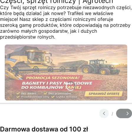
Części, sprzęt rolniczy | Agrotech
Czy Twój sprzęt rolniczy potrzebuje niezawodnych części,
które będą działać jak nowe? Trafiłeś we właściwe
miejsce! Nasz sklep z częściami rolniczymi oferuje
szeroką gamę produktów, które odpowiadają na potrzeby
zarówno małych gospodarstw, jak i dużych
przedsiębiorstw rolnych.
Naciśnij Enter lub spację, aby otworzyć stronę.
Naciśnij Enter lub spację, aby otworzyć stronę.
Naciśnij Enter lub spację, aby otworzyć stronę.
Naciśnij Enter lub spację, aby otworzyć stronę.
Naciśnij Enter lub spację, aby otworzyć stronę.
/
Slajd
z
Darmowa dostawa od 100 zł