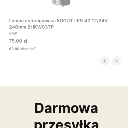
Lampa ostrzegawcza KOGUT LED 40 12/24V
240mm BHKW03TP
PRODUCENT
GMP
Cena
75,00 zł
Cena
60,98 zł
bez VAT
Darmowa
przesyłka