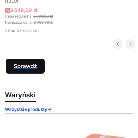
03UA
Cena promocyjna
3 649,00 zł
Cena regularna:
3 799,00 zł
Najniższa cena:
3 799,00 zł
Cena
2 966,67 zł
bez VAT
Sprawdź
Waryński
Wszystkie produkty