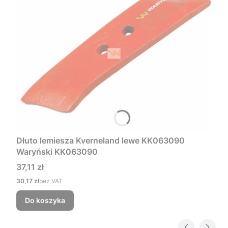
Dłuto lemiesza Kverneland lewe KK063090
Waryński KK063090
Cena
37,11 zł
Cena
30,17 zł
bez VAT
Do koszyka