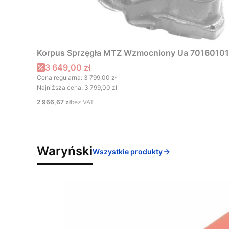
Korpus Sprzęgła MTZ Wzmocniony Ua 7016010
Cena promocyjna
3 649,00 zł
Cena regularna:
3 799,00 zł
Najniższa cena:
3 799,00 zł
Cena
2 966,67 zł
bez VAT
Waryński
Wszystkie produkty