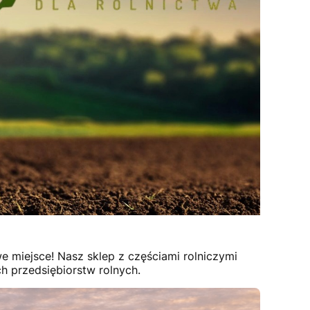
e miejsce! Nasz sklep z częściami rolniczymi
h przedsiębiorstw rolnych.