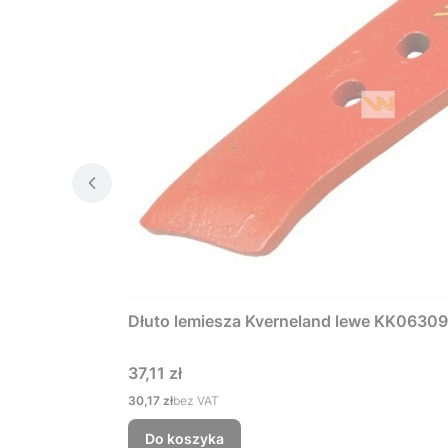
Dłuto lemiesza Kverneland lewe KK063
Cena
37,11 zł
Cena
30,17 zł
bez VAT
Do koszyka