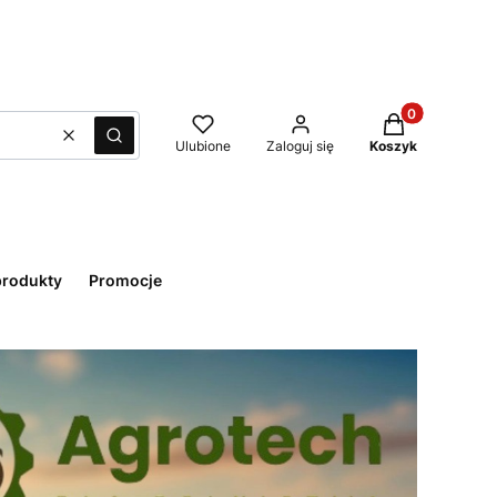
Produkty w kos
Wyczyść
Szukaj
Ulubione
Zaloguj się
Koszyk
rodukty
Promocje